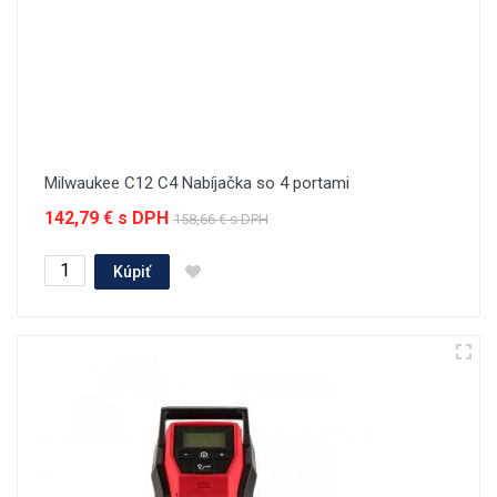
Milwaukee C12 C4 Nabíjačka so 4 portami
142,79 € s DPH
158,66 € s DPH
Kúpiť