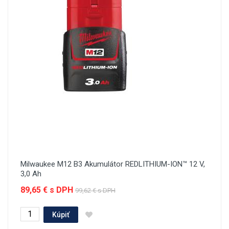
Milwaukee M12 B3 Akumulátor REDLITHIUM-ION™ 12 V,
3,0 Ah
89,65 € s DPH
99,62 € s DPH
Kúpiť