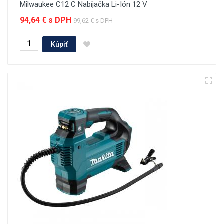
Milwaukee C12 C Nabíjačka Li-Ión 12 V
94,64 € s DPH
99,62 € s DPH
Kúpiť