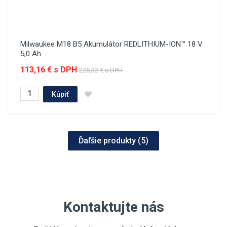
Milwaukee M18 B5 Akumulátor REDLITHIUM-ION™ 18 V
5,0 Ah
113,16 € s DPH
226,32 € s DPH
Kúpiť
Ďaľšie produkty (
5
)
Kontaktujte nás