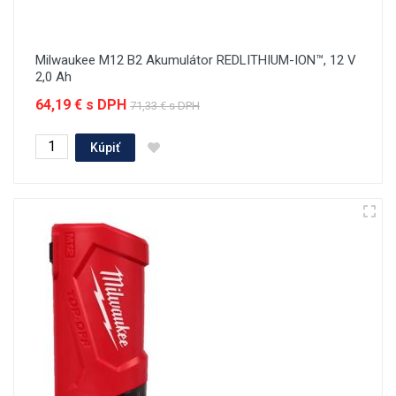
Milwaukee M12 B2 Akumulátor REDLITHIUM-ION™, 12 V
2,0 Ah
64,19 € s DPH
71,33 € s DPH
Kúpiť