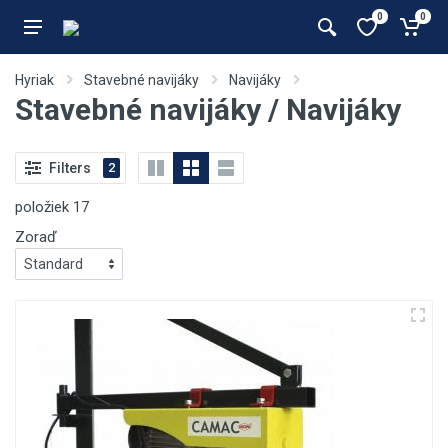
0
0
Hyriak
Stavebné navijáky
Navijáky
Stavebné navijáky / Navijáky
Filters
2
položiek
17
Zoraď