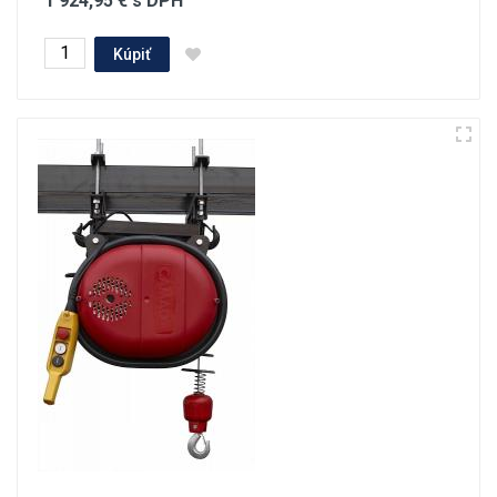
1 924,95 € s DPH
Kúpiť