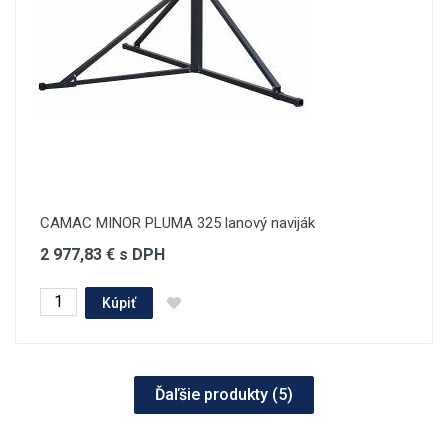
CAMAC MINOR PLUMA 325 lanový naviják
2 977,83 € s DPH
Kúpiť
Ďaľšie produkty (
5
)