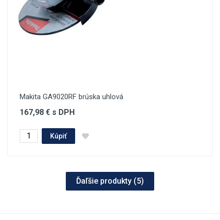
Makita GA9020RF brúska uhlová
167,98 € s DPH
Kúpiť
Ďaľšie produkty (
5
)