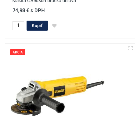
Makita GA5030R brúska uhlová
74,98 € s DPH
Kúpiť
AKCIA