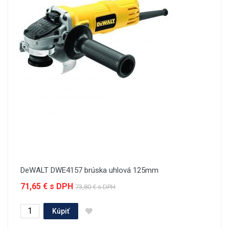
DeWALT DWE4157 brúska uhlová 125mm
71,65 € s DPH
73,80 € s DPH
Kúpiť