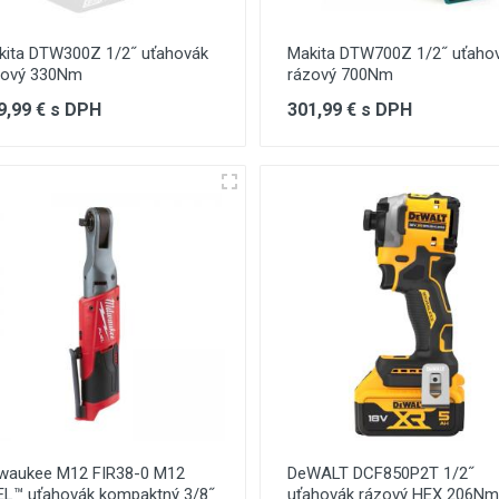
kita DTW300Z 1/2˝ uťahovák
Makita DTW700Z 1/2˝ uťaho
zový 330Nm
rázový 700Nm
9,99 € s DPH
301,99 € s DPH
lwaukee M12 FIR38-0 M12
DeWALT DCF850P2T 1/2˝
EL™ uťahovák kompaktný 3/8˝
uťahovák rázový HEX 206Nm