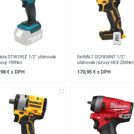
kita DTW190Z 1/2˝ uťahovák
DeWALT DCF850NT 1/2˝
zový 190Nm
uťahovák rázový HEX 206Nm
,98 € s DPH
170,95 € s DPH