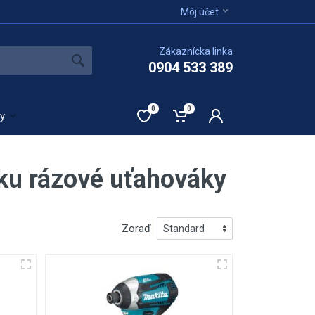
Môj účet
Zákaznícka linka
0904 533 389
0
0
ty
Aku rázové uťahováky
Zoraď