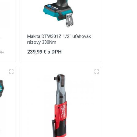
2
Makita DTW301Z 1/2˝ uťahovák
rázový 330Nm
239,99 € s DPH
PH