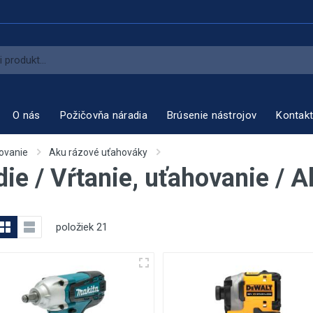
O nás
Požičovňa náradia
Brúsenie nástrojov
Kontak
hovanie
Aku rázové uťahováky
ie / Vŕtanie, uťahovanie / 
položiek
21