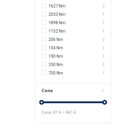
1627 Nm
2
2033 Nm
1
1898 Nm
1
1152 Nm
1
206 Nm
2
154 Nm
1
190 Nm
1
330 Nm
2
700 Nm
1
Cena
Cena:
81
€ –
841
€