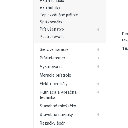
Aku miešadlá
Aku hoblíky
Teplovzdušné pištole
Spájkovačky
Príslušenstvo
De
Postrekovače
rá
19
Sieťové náradie
Príslušenstvo
Vykurovanie
Meracie prístroje
Elektrocentrály
Hutniaca a vibračná
technika
Stavebné miešačky
Stavebné navijáky
Rezačky špár