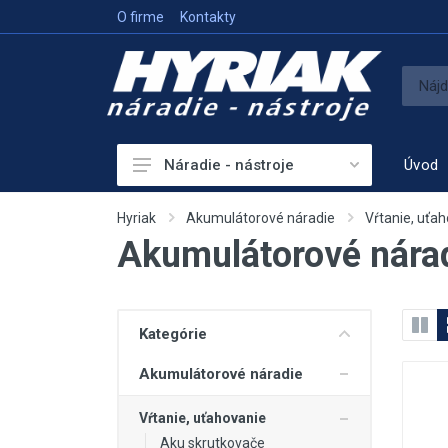
O firme
Kontakty
Úvod
Náradie - nástroje
Akumulátorové náradie
Hyriak
Akumulátorové náradie
Vŕtanie, uťa
Akumulátorové nárad
Sieťové náradie
Príslušenstvo
Vykurovanie
Kategórie
Meracie prístroje
Akumulátorové náradie
Elektrocentrály
Vŕtanie, uťahovanie
Hutniaca a vibračná technika
Aku skrutkovače