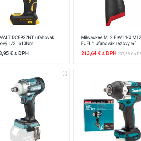
WALT DCF922NT uťahovák
Milwaukee M12 FIW14-0 M1
zový 1/2˝ 610Nm
FUEL™ uťahovák rázový ¼˝
3,95 € s DPH
213,64 € s DPH
237,38 € s D