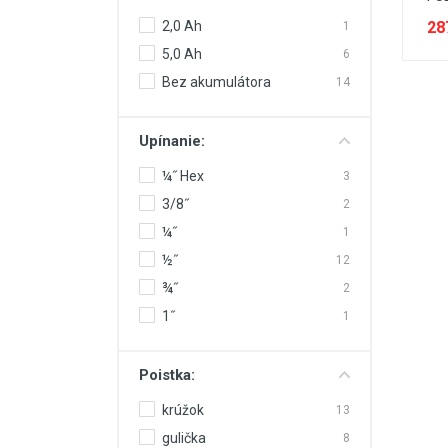
28
2,0 Ah
1
5,0 Ah
6
Bez akumulátora
14
Upínanie:
¼˝ Hex
3
3/8˝
2
¼˝
1
½˝
12
¾˝
2
1˝
1
Poistka:
krúžok
13
gulička
8