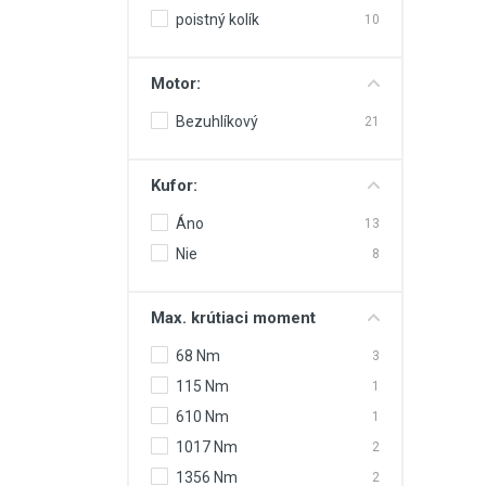
poistný kolík
10
Motor:
Bezuhlíkový
21
Kufor:
Áno
13
Nie
8
Max. krútiaci moment
68 Nm
3
115 Nm
1
610 Nm
1
1017 Nm
2
1356 Nm
2