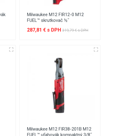
vák
Milwaukee M12 FIR12-0 M12
FUEL™ skrutkovač ½˝
287,81 € s DPH
319,79 € s DPH
Milwaukee M12 FIR38-201B M12
FUEL™ uťahovák kompaktný 3/8˝