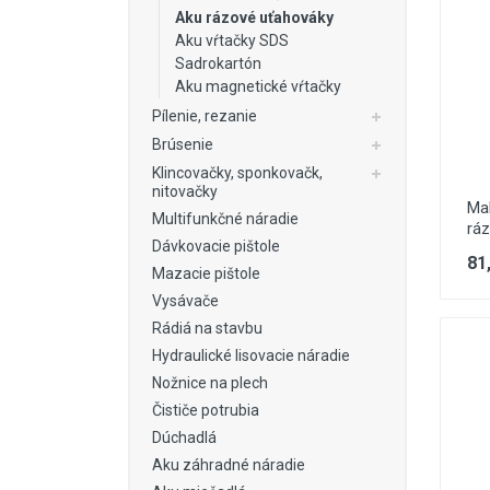
Stavebné miešačky
Aku rázové uťahováky
Aku vŕtačky SDS
Stavebné navijáky
Sadrokartón
Aku magnetické vŕtačky
Rezačky špár
Pílenie, rezanie
Pre obkladačov
Brúsenie
Odvlhčovače
Klincovačky, sponkovačk,
nitovačky
Ma
Ventilácia
Multifunkčné náradie
rá
Dávkovacie pištole
Záhradné náradie
81
Mazacie pištole
Vysávače
Rádiá na stavbu
Hydraulické lisovacie náradie
Nožnice na plech
Čističe potrubia
Dúchadlá
Aku záhradné náradie