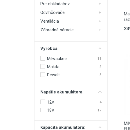
Pre obkladačov
Odvlhčovače
Ma
rá
Ventilácia
23
Záhradné náradie
Výrobca:
Milwaukee
11
Makita
5
Dewalt
5
Napätie akumulátora:
12V
4
18V
17
Mi
Kapacita akumulátora:
FU