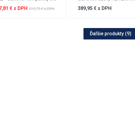
7,81 € s DPH
389,95 € s DPH
319,79 € s DPH
Ďaľšie produkty (
9
)