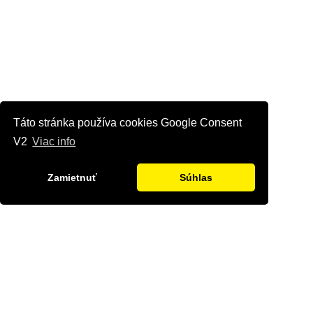
Táto stránka používa cookies Google Consent
V2
Viac info
Zamietnuť
Súhlas
Kontaktujte nás
Radi Vám odpovieme na všetky Vaše otázky.