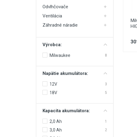
Odvlhčovače
Ventilácia
Mi
Záhradné náradie
HI
30
Výrobca:
Milwaukee
8
Napätie akumulátora:
12V
3
18V
5
Kapacita akumulátora:
2,0 Ah
1
3,0 Ah
2