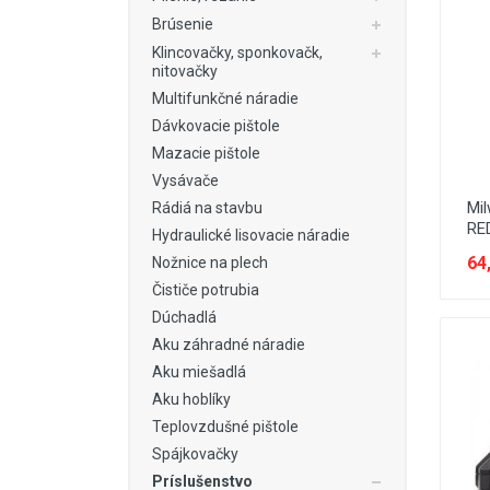
Stavebné miešačky
Brúsenie
Klincovačky, sponkovačk,
Stavebné navijáky
nitovačky
Rezačky špár
Multifunkčné náradie
Dávkovacie pištole
Pre obkladačov
Mazacie pištole
Odvlhčovače
Vysávače
Mi
Rádiá na stavbu
Ventilácia
RE
Hydraulické lisovacie náradie
Záhradné náradie
64
Nožnice na plech
Čističe potrubia
Dúchadlá
Aku záhradné náradie
Aku miešadlá
Aku hoblíky
Teplovzdušné pištole
Spájkovačky
Príslušenstvo