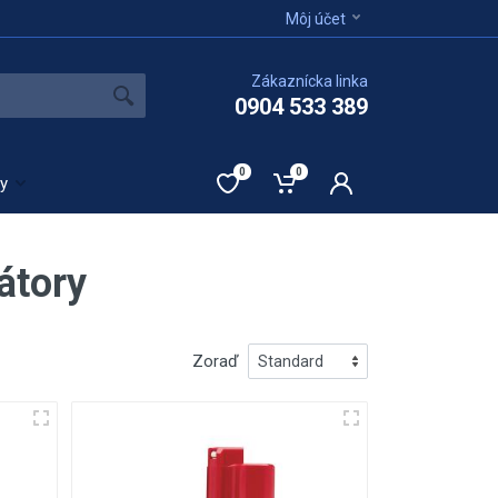
Môj účet
Zákaznícka linka
0904 533 389
0
0
ty
átory
Zoraď