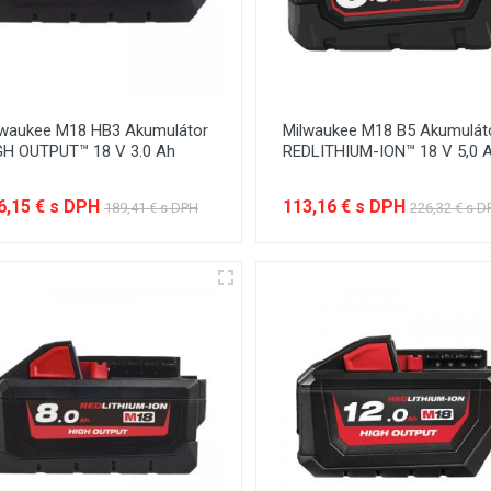
lwaukee M18 HB3 Akumulátor
Milwaukee M18 B5 Akumulát
GH OUTPUT™ 18 V 3.0 Ah
REDLITHIUM-ION™ 18 V 5,0 
6,15 € s DPH
113,16 € s DPH
189,41 € s DPH
226,32 € s D