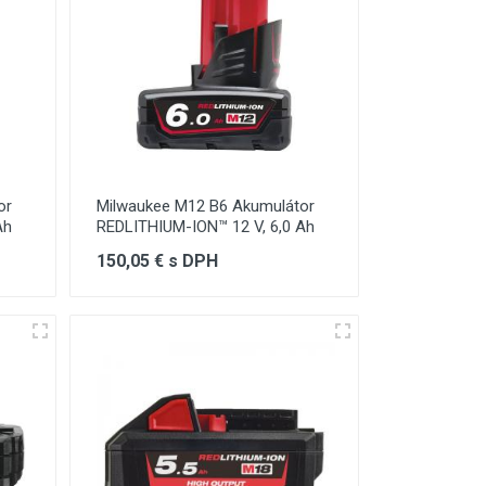
or
Milwaukee M12 B6 Akumulátor
Ah
REDLITHIUM-ION™ 12 V, 6,0 Ah
150,05 € s DPH