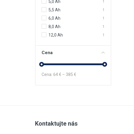
5,0 Ah
1
5,5 Ah
1
6,0 Ah
1
8,0 Ah
1
12,0 Ah
1
Cena
Cena:
64
€ –
385
€
Kontaktujte nás