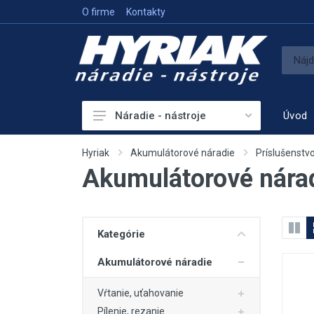
O firme
Kontakty
Úvod
Náradie - nástroje
Akumulátorové náradie
Hyriak
Akumulátorové náradie
Príslušenstv
Akumulátorové nárad
Sieťové náradie
Príslušenstvo
Vykurovanie
Kategórie
Meracie prístroje
Akumulátorové náradie
Elektrocentrály
Vŕtanie, uťahovanie
Hutniaca a vibračná technika
Pílenie, rezanie