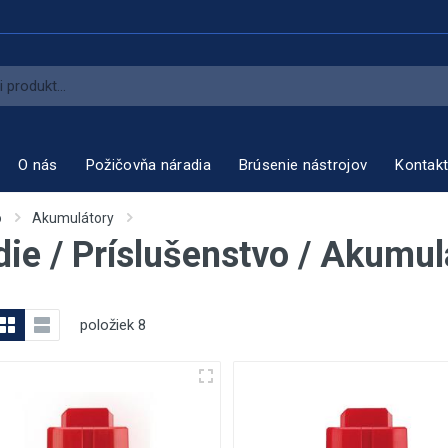
O nás
Požičovňa náradia
Brúsenie nástrojov
Kontak
o
Akumulátory
ie / Príslušenstvo / Akumul
položiek
8