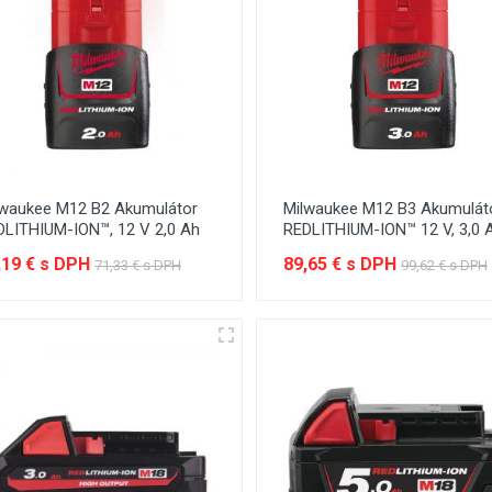
lwaukee M12 B2 Akumulátor
Milwaukee M12 B3 Akumulát
DLITHIUM-ION™, 12 V 2,0 Ah
REDLITHIUM-ION™ 12 V, 3,0 
,19 € s DPH
89,65 € s DPH
71,33 € s DPH
99,62 € s DPH