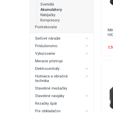
Svietidlá
Akumulátory
Nabíjačky
Kompresory
Postrekovače
Mi
HI
Sieťové náradie
Príslušenstvo
17
Vykurovanie
Meracie prístroje
Elektrocentrály
Hutniaca a vibračná
technika
Stavebné miešačky
Stavebné navijáky
Rezačky špár
Pre obkladačov