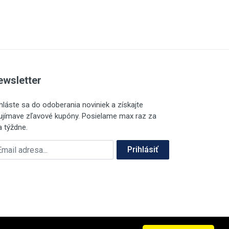
ewsletter
ihláste sa do odoberania noviniek a získajte
ujímave zľavové kupóny. Posielame max raz za
a týždne.
ailová adresa
Prihlásiť