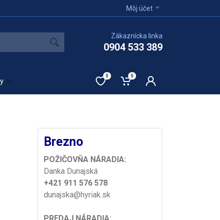
Môj účet
Zákaznícka linka
0904 533 389
0
0
ty
Brezno
POŽIČOVŇA NÁRADIA:
Danka Dunajská
+421 911 576 578
dunajska@hyriak.sk
PREDAJ NÁRADIA: