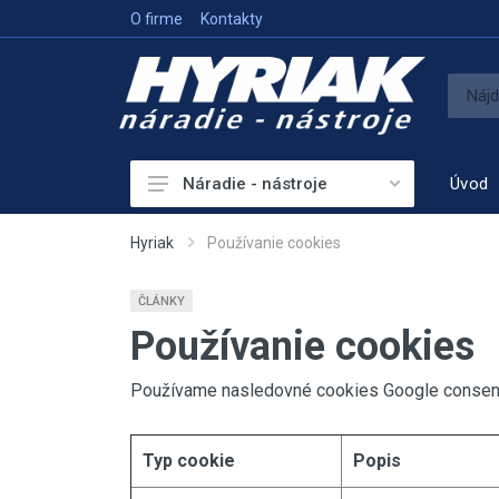
O firme
Kontakty
Úvod
Náradie - nástroje
Akumulátorové náradie
Hyriak
Používanie cookies
Sieťové náradie
ČLÁNKY
Príslušenstvo
Používanie cookies
Vykurovanie
Používame nasledovné cookies Google consen
Meracie prístroje
Elektrocentrály
Typ cookie
Popis
Hutniaca a vibračná technika