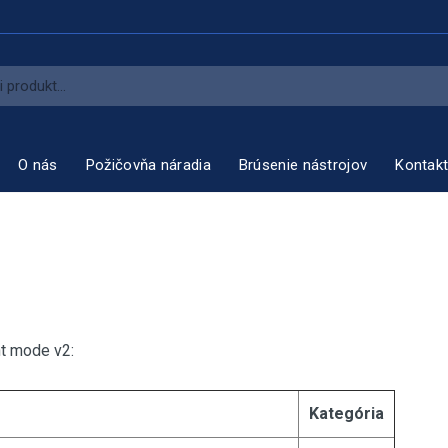
O nás
Požičovňa náradia
Brúsenie nástrojov
Kontak
t mode v2:
Kategória