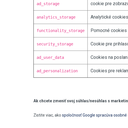
cookie pre zobraz
ad_storage
Stavebné miešačky
Stavebné navijáky
Analytické cookie
analytics_storage
Rezačky špár
Pomocné cookies p
functionality_storage
Pre obkladačov
Cookie pre prihlas
security_storage
Odvlhčovače
Ventilácia
Cookies na poslani
ad_user_data
Záhradné náradie
Cookies pre reklam
ad_personalization
Ak chcete zmeniť svoj súhlas/nesúhlas s marketin
Zistite viac, ako
spoločnosť Google spracúva osobné