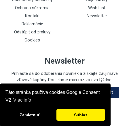
Ochrana súkromia
Wish List
Kontakt
Newsletter
Reklamácie
Odstúpiť od zmluvy
Cookies
Newsletter
Prihláste sa do odoberania noviniek a získajte zaujímave
zľavové kupóny. Posielame max raz za dva týždne.
Emailová adresa
Prihlásiť
Táto stránka používa cookies Google Consent
V2
Viac info
Zamietnuť
Súhlas
Powered by
ec2pro.eu