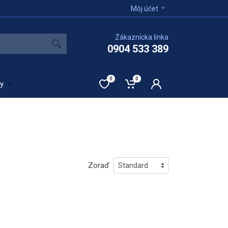
Môj účet
Zákaznícka linka
0904 533 389
0
0
ty
Zoraď