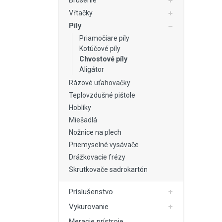
Brúsenie
Stavebné miešačky
Vŕtačky
Stavebné navijáky
Píly
Priamočiare píly
Rezačky špár
Kotúčové píly
Chvostové píly
Pre obkladačov
Aligátor
Odvlhčovače
Rázové uťahovačky
Teplovzdušné pištole
Ventilácia
Hoblíky
Záhradné náradie
Miešadlá
Nožnice na plech
Priemyselné vysávače
Drážkovacie frézy
Skrutkovače sadrokartón
Príslušenstvo
Vykurovanie
Meracie prístroje