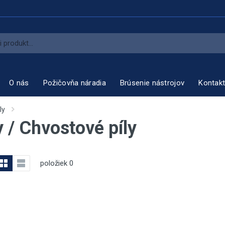
O nás
Požičovňa náradia
Brúsenie nástrojov
Kontak
ly
y / Chvostové píly
položiek
0