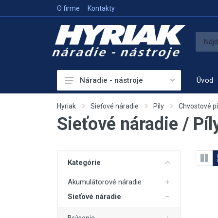
O firme
Kontakty
Úvod
Náradie - nástroje
Akumulátorové náradie
Hyriak
Sieťové náradie
Píly
Chvostové pí
Sieťové náradie / Píl
Sieťové náradie
Príslušenstvo
Vykurovanie
Kategórie
Meracie prístroje
Akumulátorové náradie
Elektrocentrály
Sieťové náradie
Hutniaca a vibračná technika