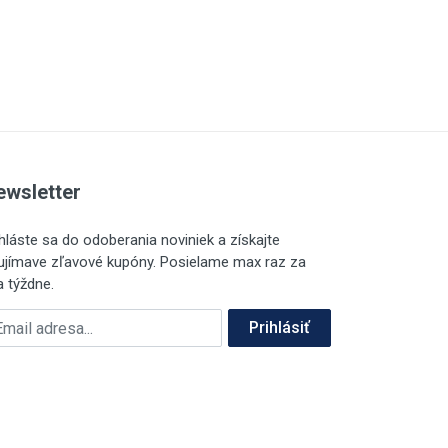
ewsletter
ihláste sa do odoberania noviniek a získajte
ujímave zľavové kupóny. Posielame max raz za
a týždne.
ailová adresa
Prihlásiť