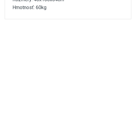
Hmotnosť: 60kg
camac-katalog-navija ky-
2019.pdf
minor-2003-millenniu m-325-
navod.pdf