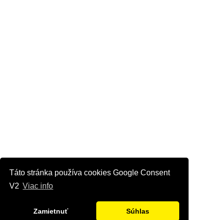
camac-cennik-2020-21 .pdf
Táto stránka používa cookies Google Consent
V2
Viac info
Zamietnuť
Súhlas