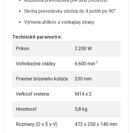
Robustná prevodovka pre dlhú životnosť
Skriňa prevodovky otočná do 4 polôh po 90°
Výmena uhlíkov z vonkajšej strany
Technické parametre:
Príkon
2.200 W
-1
Voľnobežné otáčky
6.600 min
Priemer brúsneho kotúča
230 mm
Veľkosť vretena
M14 x 2
Hmotnosť
5,8 kg
Rozmery (D x Š x V)
473 x 250 x 140 mm