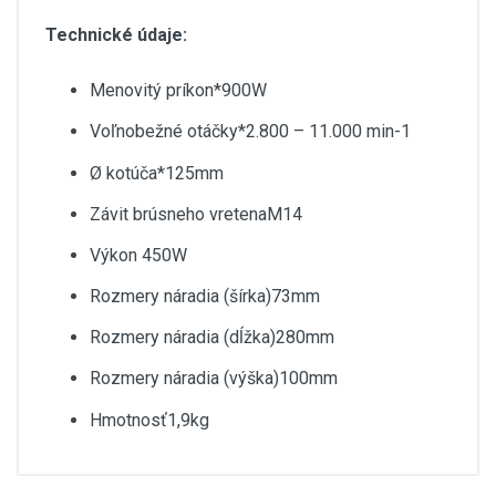
Technické údaje:
Menovitý príkon*900W
Voľnobežné otáčky*2.800 – 11.000 min-1
Ø kotúča*125mm
Závit brúsneho vretenaM14
Výkon 450W
Rozmery náradia (šírka)73mm
Rozmery náradia (dĺžka)280mm
Rozmery náradia (výška)100mm
Hmotnosť1,9kg