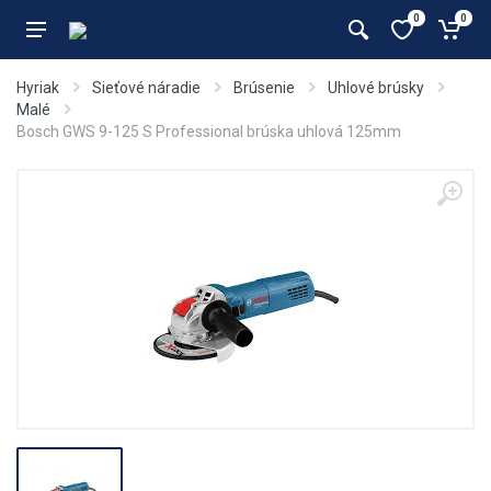
0
0
Hyriak
Sieťové náradie
Brúsenie
Uhlové brúsky
Malé
Bosch GWS 9-125 S Professional brúska uhlová 125mm