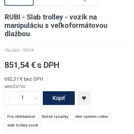
RUBI - Slab trolley - vozík na
manipuláciu s veľkoformátovou
dlažbou
Obj.číslo: 18934
851,54
€ s DPH
692,31
€ bez DPH
MNOŽSTVO
Kúpiť
Pre obkladačov
Ručné rezačky
slim-system-cutter
slab-trolley-vozik