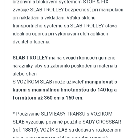
brzdným a blokovým systémom STOP & FIX
zvyšuje SLAB TROLLEY bezpečnosť pri manipulácii
pri nakladaní a vykladaní. Vďaka sklonu
transportného systému sa SLAB TROLLEY stáva
ideálnou oporou pri vykonávaní úloh aplikácií
dvojitého lepenia.
SLAB TROLLEY
má na svojich koncoch gumené
nárazníky, aby sa zabránilo poškodeniu materiálu
alebo stien.
S VOZÍKOM SLAB môže užívateľ
manipulovať s
kusmi s maximálnou hmotnosťou do 140 kg a
formátom až 360 cm x 160 cm.
* Používanie SLIM EASY TRANSU s VOZÍKOM
SLAB vyžaduje povinné použitie SADY CROSSBAR
(ref. 18819). VOZÍK SLAB sa dodáva v rozloženom
stave a pri prvom použití je potrebná montáž.