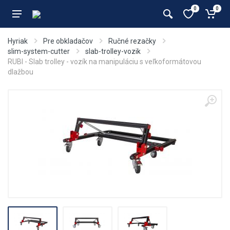
0
0
Hyriak
Pre obkladačov
Ručné rezačky
slim-system-cutter
slab-trolley-vozik
RUBI - Slab trolley - vozík na manipuláciu s veľkoformátovou
dlažbou