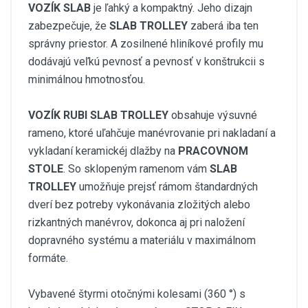
VOZÍK SLAB
je ľahký a kompaktný. Jeho dizajn
zabezpečuje, že
SLAB TROLLEY
zaberá iba ten
správny priestor. A zosilnené hliníkové profily mu
dodávajú veľkú pevnosť a pevnosť v konštrukcii s
minimálnou hmotnosťou.
VOZÍK RUBI SLAB TROLLEY
obsahuje výsuvné
rameno, ktoré uľahčuje manévrovanie pri nakladaní a
vykladaní keramickéj dlažby na
PRACOVNOM
STOLE
. So sklopeným ramenom vám
SLAB
TROLLEY
umožňuje prejsť rámom štandardných
dverí bez potreby vykonávania zložitých alebo
rizkantných manévrov, dokonca aj pri naložení
dopravného systému a materiálu v maximálnom
formáte.
Vybavené štyrmi otočnými kolesami (360 °) s