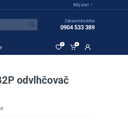
Môj účet
Zákaznícka linka
0904 533 389
0
0
ty
2P odvlhčovač
od