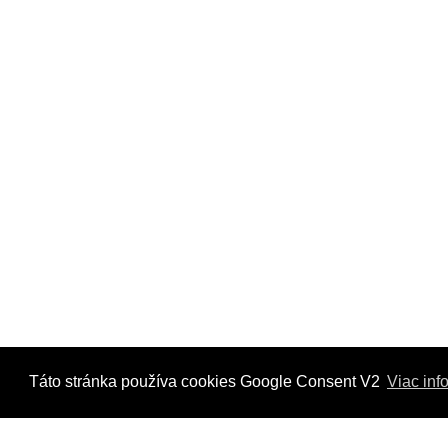
dh732-technicky-list .pdf
nav
Táto stránka používa cookies Google Consent V2
Viac inf