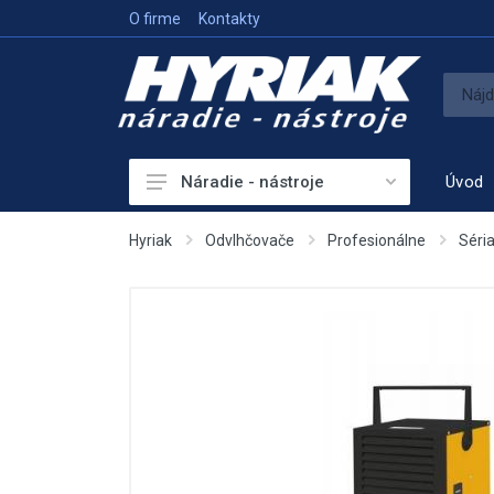
O firme
Kontakty
Úvod
Náradie - nástroje
Akumulátorové náradie
Hyriak
Odvlhčovače
Profesionálne
Séri
Sieťové náradie
Príslušenstvo
Vykurovanie
Meracie prístroje
Elektrocentrály
Hutniaca a vibračná technika