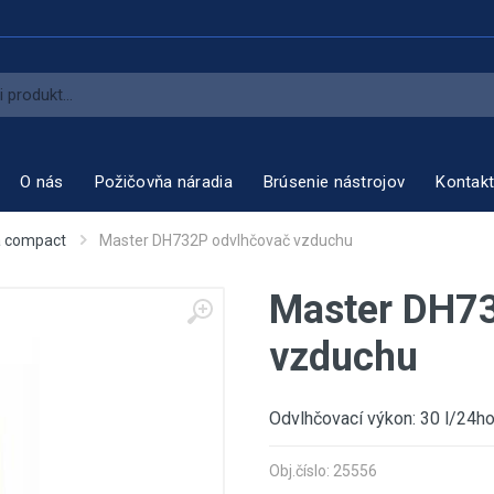
O nás
Požičovňa náradia
Brúsenie nástrojov
Kontak
a compact
Master DH732P odvlhčovač vzduchu
Master DH73
vzduchu
Odvlhčovací výkon: 30 l/24h
Obj.číslo: 25556