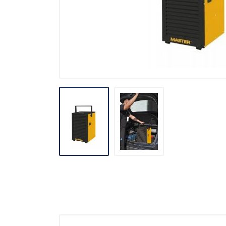
Stavebné miešačky
Stavebné navijáky
Rezačky špár
Pre obkladačov
Odvlhčovače
Ventilácia
Záhradné náradie