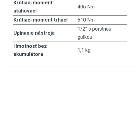
Krútiaci moment
406 Nm
uťahovací
Krútiaci moment trhací
610 Nm
1/2" s poistnou
Upínanie nástroja
guľkou
Hmotnosť bez
1,1 kg
akumulátora