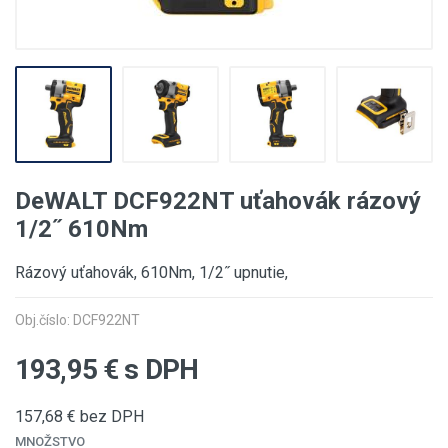
DeWALT DCF922NT uťahovák rázový
1/2˝ 610Nm
Rázový uťahovák, 610Nm, 1/2˝ upnutie,
Obj.číslo: DCF922NT
193,95
€ s DPH
157,68
€ bez DPH
MNOŽSTVO