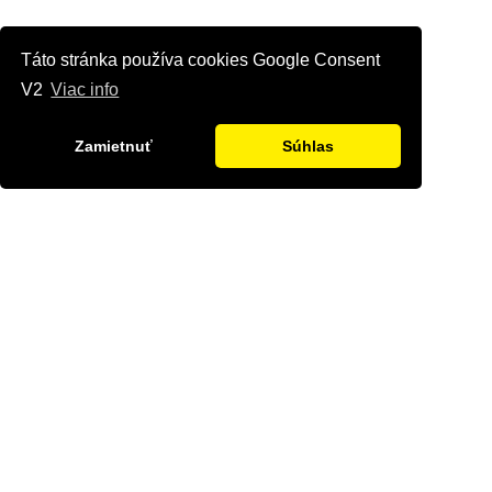
Táto stránka používa cookies Google Consent
V2
Viac info
Zamietnuť
Súhlas
Kontaktujte nás
Radi Vám odpovieme na všetky Vaše otázky.
Štvrť Kasárne 4367/66, Brezno
hyriak@hyriak.sk
0904 533 389, 0911 533 390
Pon-Pia 07:30 - 17:00