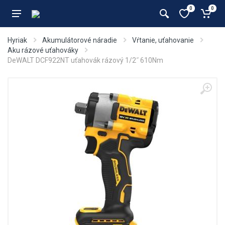
0
0
Hyriak
Akumulátorové náradie
Vŕtanie, uťahovanie
Aku rázové uťahováky
DeWALT DCF922NT uťahovák rázový 1/2˝ 610Nm