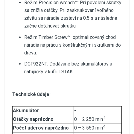
Režim Precision wrench™: Pri povolení skrutky
sa znížia otáčky. Pri zaskrutkovaní voľného
závitu sa náradie zastaví na 0,5 s a následne
začne doťahovať skrutku.
Režim Timber Screw™: optimalizovaný chod
náradia na prácu s konštrukčnými skrutkami do
dreva.
DCF922NT: Dodávané bez akumulátorov a
nabíjačky v kufri TSTAK.
Technické údaje:
Akumulátor
-
-1
Otáčky naprázdno
0 – 2 250 min
-1
Počet úderov naprázdno
0 – 3 550 min