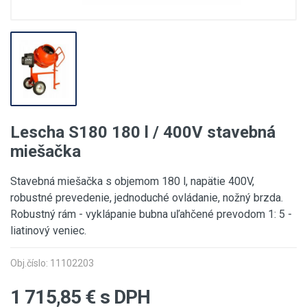
Lescha S180 180 l / 400V stavebná
miešačka
Stavebná miešačka s objemom 180 l, napätie 400V,
robustné prevedenie, jednoduché ovládanie, nožný brzda.
Robustný rám - vyklápanie bubna uľahčené prevodom 1: 5 -
liatinový veniec.
Obj.číslo: 11102203
1 715,85
€ s DPH