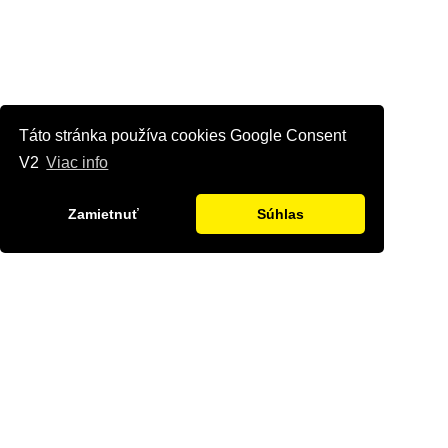
Táto stránka používa cookies Google Consent
V2
Viac info
Zamietnuť
Súhlas
Kontaktujte nás
Radi Vám odpovieme na všetky Vaše otázky.
Štvrť Kasárne 4367/66, Brezno