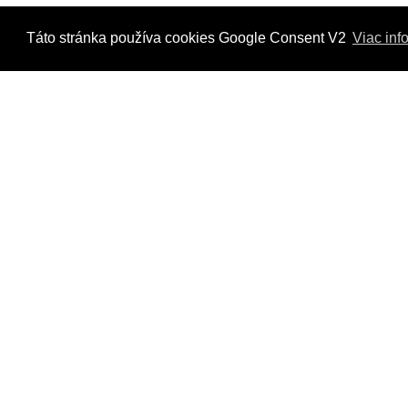
Táto stránka používa cookies Google Consent V2
Viac inf
Kontaktujte nás
Radi Vám odpovieme na všetky Vaše otázky.
Štvrť Kasárne 4367/66, Brezno
hyriak@hyriak.sk
0904 533 389, 0911 533 390
Pon-Pia 07:30 - 17:00