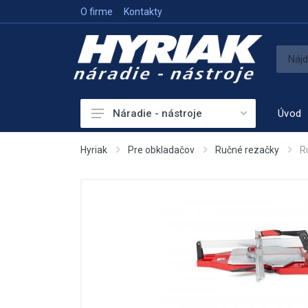
O firme
Kontakty
Úvod
Náradie - nástroje
Akumulátorové náradie
Hyriak
Pre obkladačov
Ručné rezačky
R
Sieťové náradie
Príslušenstvo
Vykurovanie
Meracie prístroje
Elektrocentrály
Hutniaca a vibračná technika