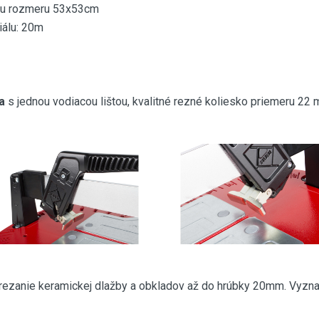
žbu rozmeru 53x53cm
iálu: 20m
a
s jednou vodiacou lištou, kvalitné rezné koliesko priemeru 22
e rezanie keramickej dlažby a obkladov až do hrúbky 20mm. Vyzn