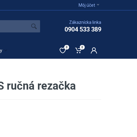
Môj účet
Zákaznícka linka
0904 533 389
0
0
ty
S ručná rezačka