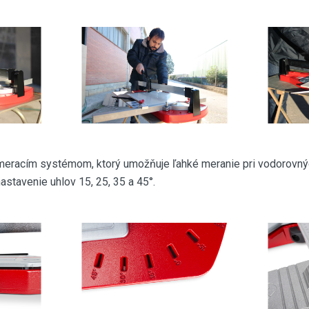
eracím systémom, ktorý umožňuje ľahké meranie pri vodorovnýc
stavenie uhlov 15, 25, 35 a 45°.