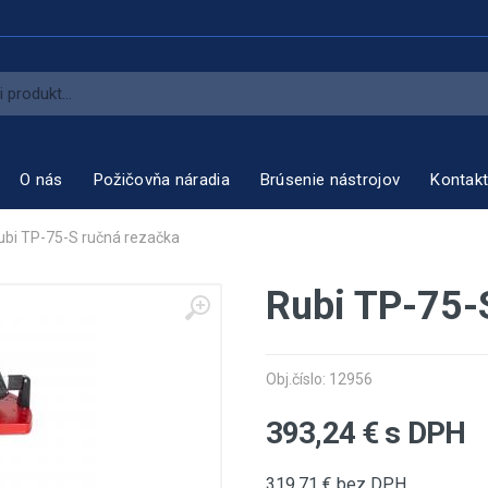
O nás
Požičovňa náradia
Brúsenie nástrojov
Kontak
ubi TP-75-S ručná rezačka
Rubi TP-75-
Obj.číslo: 12956
393,24
€ s DPH
319,71
€ bez DPH