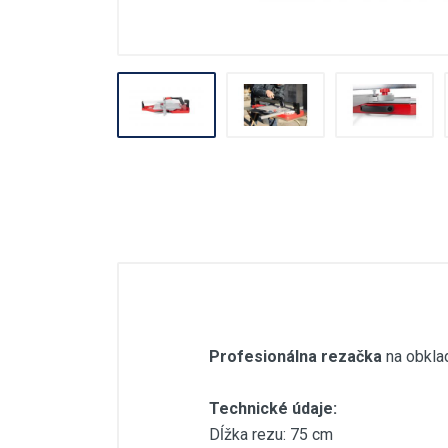
Stavebné miešačky
Stavebné navijáky
Rezačky špár
Pre obkladačov
Odvlhčovače
Ventilácia
Záhradné náradie
Profesionálna rezačka
na obkla
Technické údaje:
Dĺžka rezu: 75 cm