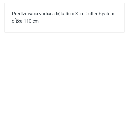
Predlžovacia vodiaca lišta Rubi Slim Cutter System
dĺžka 110 cm.
rubi-slim-cutter-sys tem.pdf