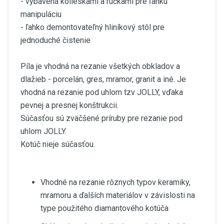
- vybavená kolieskami a rúčkami pre ľahkú
manipuláciu
- ľahko demontovateľný hliníkový stôl pre
jednoduché čistenie
Píla je vhodná na rezanie všetkých obkladov a
dlažieb - porcelán, gres, mramor, granit a iné. Je
vhodná na rezanie pod uhlom tzv JOLLY, vďaka
pevnej a presnej konštrukcii.
Súčasťou sú zväčšené príruby pre rezanie pod
uhlom JOLLY.
Kotúč nieje súčasťou.
Vhodné na rezanie rôznych typov keramiky,
mramoru a ďalších materiálov v závislosti na
type použitého diamantového kotúča