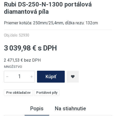
Rubi DS-250-N-1300 portálová
diamantová píla
Priemer kotúča: 250mm/25,4mm, dĺžka rezu: 132cm
Obj.číslo: 52930
3 039,98
€ s DPH
2 471,53
€ bez DPH
MNOŽSTVO
Kúpiť
Pre obkladačov
Portálové píly
Popis
Na stiahnutie