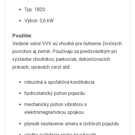
Typ: 1B20
Výkon: 3,6 kW
Použitie:
Vedené valce VVV sú vhodné pre hutnenie živičných
povrchov aj zemín. Používajú sa predovšetkým pri
výstavbe chodníkov, parkovísk, dokončovacích
prácach, opravách ciest atď.
robustná a spoľahlivá konštrukcia
hydrostatický pohon pojazdu
mechanický pohon vibrátoru s
elektromagnetickou spojkou
plynulé nastavenie smeru a rýchlosti pojazdu
všetky ovládacie prvky na rukoväti