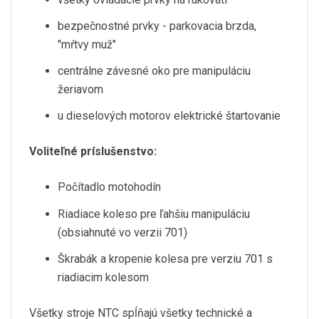
bezpečnostné prvky - parkovacia brzda,
"mŕtvy muž"
centrálne závesné oko pre manipuláciu
žeriavom
u dieselových motorov elektrické štartovanie
Voliteľné príslušenstvo:
Počítadlo motohodín
Riadiace koleso pre ľahšiu manipuláciu
(obsiahnuté vo verzii 701)
Škrabák a kropenie kolesa pre verziu 701 s
riadiacim kolesom
Všetky stroje NTC spĺňajú všetky technické a