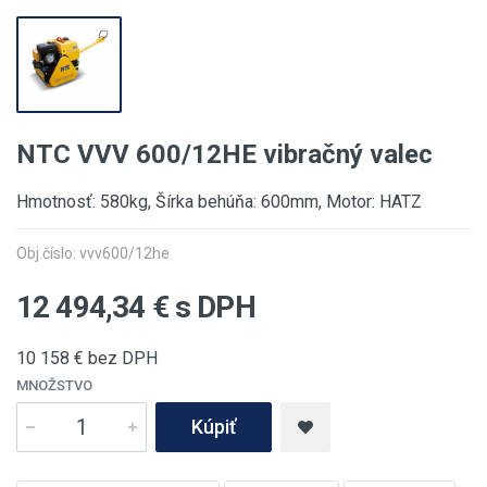
NTC VVV 600/12HE vibračný valec
Hmotnosť: 580kg, Šírka behúňa: 600mm, Motor: HATZ
Obj.číslo: vvv600/12he
12 494,34
€ s DPH
10 158
€ bez DPH
MNOŽSTVO
Kúpiť