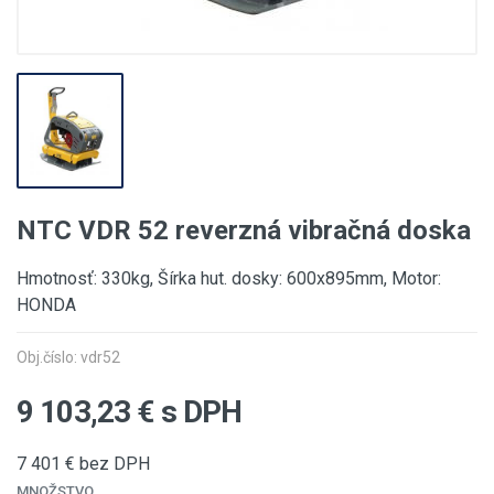
NTC VDR 52 reverzná vibračná doska
Hmotnosť: 330kg, Šírka hut. dosky: 600x895mm, Motor:
HONDA
Obj.číslo: vdr52
9 103,23
€ s DPH
7 401
€ bez DPH
MNOŽSTVO