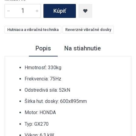
Kúpiť
Hutniaca a vibračná technika
Reverzné vibračné dosky
Popis
Na stiahnutie
Hmotnosť: 330kg
Frekvencia: 75Hz
Odstredivá sila: 52kN
Šírka hut. dosky: 600x895mm
Motor: HONDA
Typ: GX270
Výkon: 6,3 kW