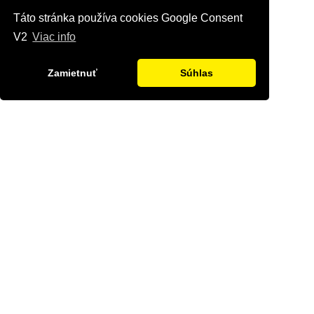
Táto stránka používa cookies Google Consent
V2
Viac info
Zamietnuť
Súhlas
Kontaktujte nás
Radi Vám odpovieme na všetky Vaše otázky.
Štvrť Kasárne 4367/66, Brezno
hyriak@hyriak.sk
0904 533 389, 0911 533 390
Pon-Pia 07:30 - 17:00