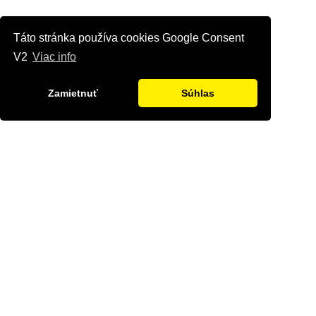
Táto stránka používa cookies Google Consent
V2
Viac info
Zamietnuť
Súhlas
Kontaktujte nás
Radi Vám odpovieme na všetky Vaše otázky.
Štvrť Kasárne 4367/66, Brezno
hyriak@hyriak.sk
0904 533 389, 0911 533 390
Pon-Pia 07:30 - 17:00