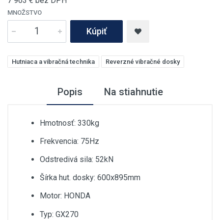
7 963
€ bez DPH
MNOŽSTVO
Kúpiť
Hutniaca a vibračná technika
Reverzné vibračné dosky
Popis
Na stiahnutie
Hmotnosť: 330kg
Frekvencia: 75Hz
Odstredivá sila: 52kN
Šírka hut. dosky: 600x895mm
Motor: HONDA
Typ: GX270