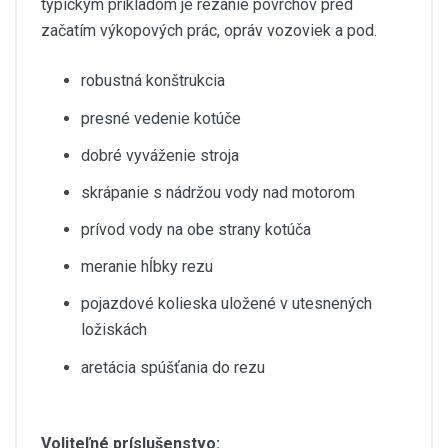
typickým príkladom je rezanie povrchov pred
začatím výkopových prác, opráv vozoviek a pod.
robustná konštrukcia
presné vedenie kotúče
dobré vyváženie stroja
skrápanie s nádržou vody nad motorom
prívod vody na obe strany kotúča
meranie hĺbky rezu
pojazdové kolieska uložené v utesnených
ložiskách
aretácia spúšťania do rezu
Voliteľné príslušenstvo: