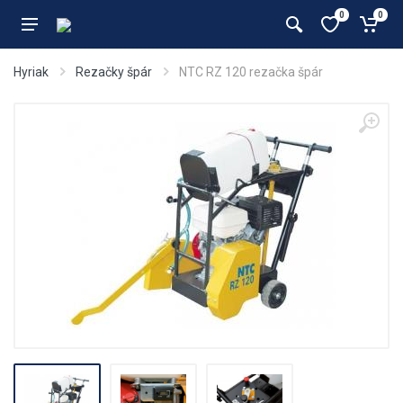
0
0
Hyriak
Rezačky špár
NTC RZ 120 rezačka špár