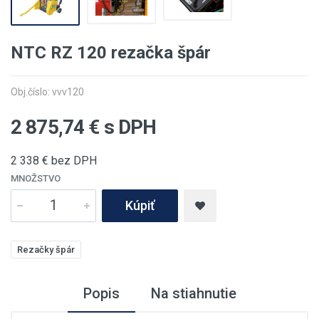
NTC RZ 120 rezačka špár
Obj.číslo: vvv120
2 875,74
€ s DPH
2 338
€ bez DPH
MNOŽSTVO
Kúpiť
Rezačky špár
Popis
Na stiahnutie