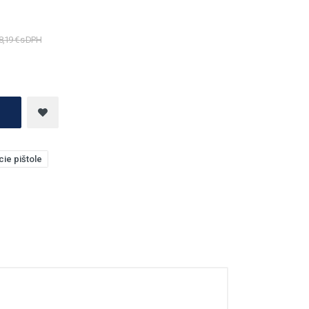
8,19 € s DPH
ie pištole