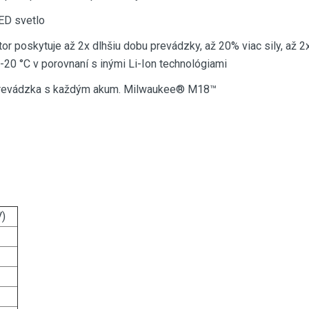
LED svetlo
poskytuje až 2x dlhšiu dobu prevádzky, až 20% viac sily, až 2x
 -20 °C v porovnaní s inými Li-Ion technológiami
 prevádzka s každým akum. Milwaukee® M18™
)