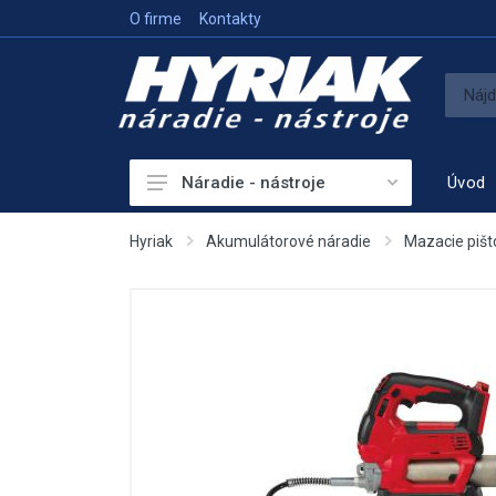
O firme
Kontakty
Úvod
Náradie - nástroje
Akumulátorové náradie
Hyriak
Akumulátorové náradie
Mazacie pišt
Sieťové náradie
Príslušenstvo
Vykurovanie
Meracie prístroje
Elektrocentrály
Hutniaca a vibračná technika