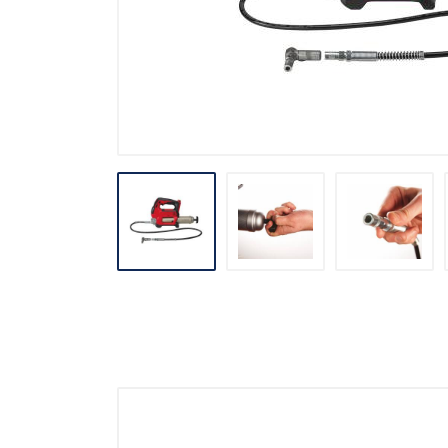
Stavebné miešačky
Stavebné navijáky
Rezačky špár
Pre obkladačov
Odvlhčovače
Ventilácia
Záhradné náradie