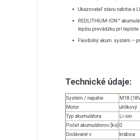
Ukazovateľ stavu nabitia a 
REDLITHIUM-ION™ akumulátor 
lepšiu prevádzku pri teplote
Flexibilný akum. systém –
Technické údaje:
Systém / napätie
M18 (18V
Motor
uhlíkový
Typ akumulátora
Li-ion
Počet akumulátorov [ks]
0
Dodávané v
krabica