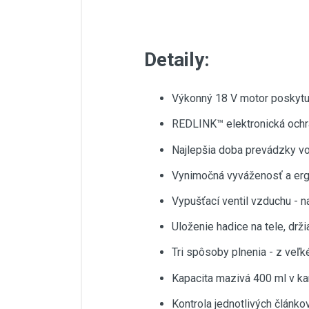
Detaily:
Výkonný 18 V motor poskytuj
REDLINK™ elektronická ochran
Najlepšia doba prevádzky vo s
Vynimočná vyváženosť a erg
Vypušťací ventil vzduchu - 
Uloženie hadice na tele, drž
Tri spôsoby plnenia - z veľk
Kapacita mazivá 400 ml v kar
Kontrola jednotlivých článko