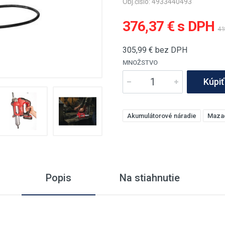
Obj.číslo: 4933440493
376,37 € s DPH
41
305,99
€ bez DPH
MNOŽSTVO
Kúpiť
Akumulátorové náradie
Mazac
Popis
Na stiahnutie