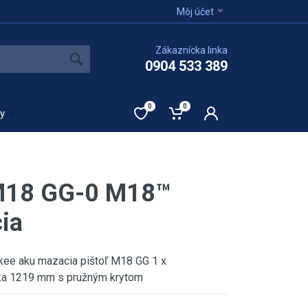
Môj účet
Zákaznícka linka
0904 533 389
0
0
ty
M18 GG-0 M18™
ia
ukee aku mazacia pištoľ M18 GG 1 x
ka 1219 mm s pružným krytom