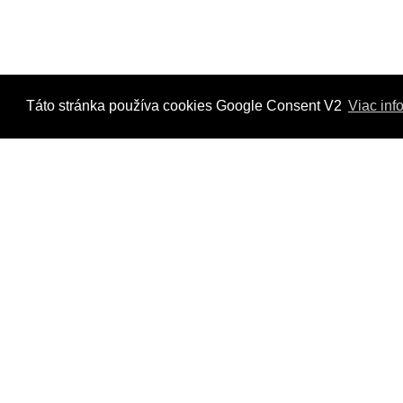
Táto stránka používa cookies Google Consent V2
Viac inf
Kontaktujte nás
Radi Vám odpovieme na všetky Vaše otázky.
Štvrť Kasárne 4367/66, Brezno
hyriak@hyriak.sk
0904 533 389, 0911 533 390
Pon-Pia 07:30 - 17:00