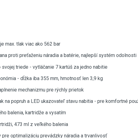
e max. tlak viac ako 562 bar
a proti preťaženiu náradia a batérie, najlepší systém odolnosti
vojej triede - vytláčanie 7 kartúš za jedno nabitie
onómia - dĺžka iba 355 mm, hmotnosť len 3,9 kg
naplnenie mechanizmu pre rýchly prietok
iak na popruh a LED ukazovateľ stavu nabitia - pre komfortné pou
ého balenia, kartridže a vysatím
tridži, 473 ml z veľkého balenia
v pre optimalizáciu prevádzky náradia a trvanlivosť