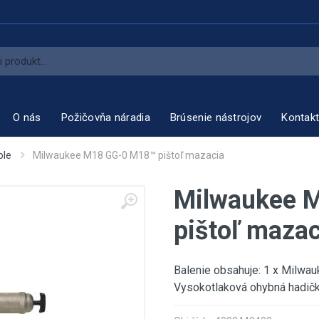
O nás
Požičovňa náradia
Brúsenie nástrojov
Kontak
ole
Milwaukee M18 GG-0 M18™ pištoľ mazacia
Milwaukee 
pištoľ mazac
Balenie obsahuje: 1 x Milwa
Vysokotlaková ohybná hadič