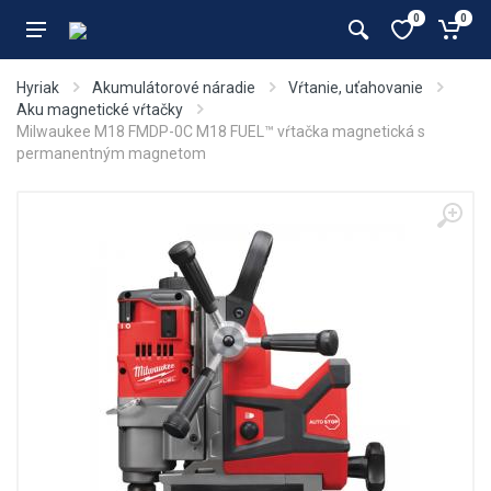
0
0
Hyriak
Akumulátorové náradie
Vŕtanie, uťahovanie
Aku magnetické vŕtačky
Milwaukee M18 FMDP-0C M18 FUEL™ vŕtačka magnetická s
permanentným magnetom