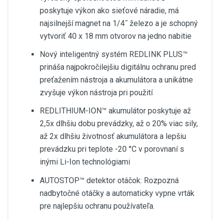
poskytuje výkon ako sieťové náradie, má
najsilnejší magnet na 1/4˝ železo a je schopný
vytvoriť 40 x 18 mm otvorov na jedno nabitie
Nový inteligentný systém REDLINK PLUS™
prináša najpokročilejšiu digitálnu ochranu pred
preťažením nástroja a akumulátora a unikátne
zvyšuje výkon nástroja pri použití
REDLITHIUM-ION™ akumulátor poskytuje až
2,5x dlhšiu dobu prevádzky, až o 20% viac sily,
až 2x dlhšiu životnosť akumulátora a lepšiu
prevádzku pri teplote -20 °C v porovnaní s
inými Li-Ion technológiami
AUTOSTOP™ detektor otáčok: Rozpozná
nadbytočné otáčky a automaticky vypne vrták
pre najlepšiu ochranu používateľa.