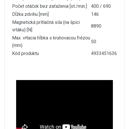
Počet otáčok bez zaťaženia [ot./min.]
400 / 690
Dĺžka zdvihu [mm]
146
Magnetická prítlačná sila (na špici
8890
vrtáku) [N]
Max. vŕtacia hÌbka s kruhovacou frézou
50
(mm)
Kód produktu
4933451636