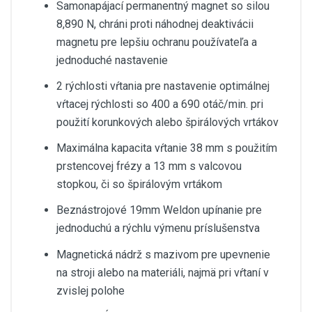
Samonapájací permanentný magnet so silou
8,890 N, chráni proti náhodnej deaktivácii
magnetu pre lepšiu ochranu používateľa a
jednoduché nastavenie
2 rýchlosti vŕtania pre nastavenie optimálnej
vŕtacej rýchlosti so 400 a 690 otáč/min. pri
použití korunkových alebo špirálových vrtákov
Maximálna kapacita vŕtanie 38 mm s použitím
prstencovej frézy a 13 mm s valcovou
stopkou, či so špirálovým vrtákom
Beznástrojové 19mm Weldon upínanie pre
jednoduchú a rýchlu výmenu príslušenstva
Magnetická nádrž s mazivom pre upevnenie
na stroji alebo na materiáli, najmä pri vŕtaní v
zvislej polohe