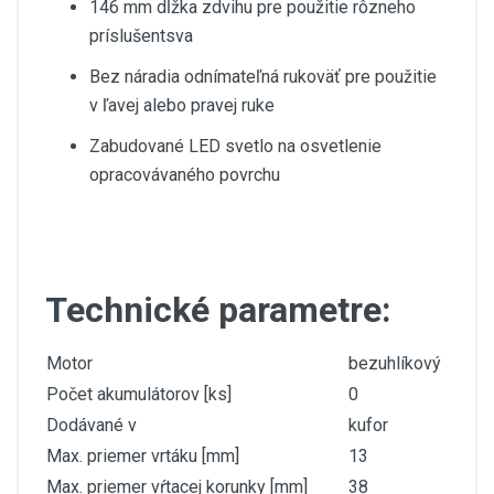
146 mm dĺžka zdvihu pre použitie rôzneho
príslušentsva
Bez náradia odnímateľná rukoväť pre použitie
v ľavej alebo pravej ruke
Zabudované LED svetlo na osvetlenie
opracovávaného povrchu
Technické parametre:
Motor
bezuhlíkový
Počet akumulátorov [ks]
0
Dodávané v
kufor
Max. priemer vrtáku [mm]
13
Max. priemer vŕtacej korunky [mm]
38