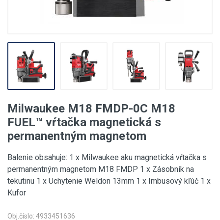
Milwaukee M18 FMDP-0C M18
FUEL™ vŕtačka magnetická s
permanentným magnetom
Balenie obsahuje: 1 x Milwaukee aku magnetická vŕtačka s
permanentným magnetom M18 FMDP 1 x Zásobník na
tekutinu 1 x Uchytenie Weldon 13mm 1 x Imbusový kľúč 1 x
Kufor
Obj.číslo: 4933451636