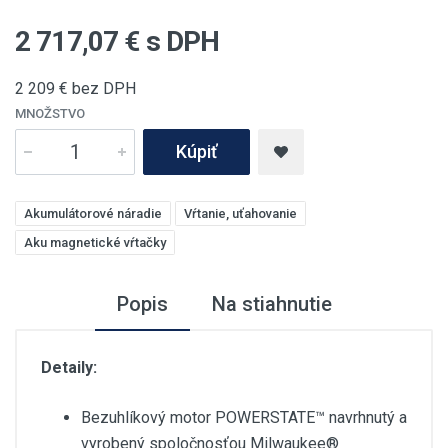
2 717,07
€ s DPH
2 209
€ bez DPH
MNOŽSTVO
Kúpiť
Akumulátorové náradie
Vŕtanie, uťahovanie
Aku magnetické vŕtačky
Popis
Na stiahnutie
Detaily:
Bezuhlíkový motor POWERSTATE™ navrhnutý a
vyrobený spoločnosťou Milwaukee®