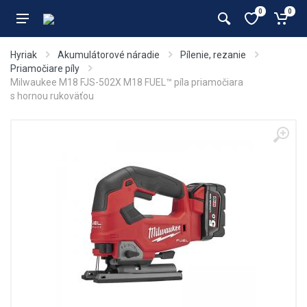
0
0
Hyriak
Akumulátorové náradie
Pílenie, rezanie
Priamočiare píly
Milwaukee M18 FJS-502X M18 FUEL™ píla priamočiara
s hornou rukoväťou