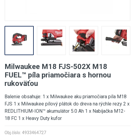
Milwaukee M18 FJS-502X M18
FUEL™ píla priamočiara s hornou
rukoväťou
Balenie obsahuje: 1 x Milwaukee aku priamočiara píla M18
FJS 1 x Milwaukee pílový plátok do dreva na rýchle rezy 2 x
REDLITHIUM-ION™ akumulátor 5.0 Ah 1 x Nabíjačka M12-
18 FC 1 x Heavy Duty kufor
Obj.číslo: 4933464727