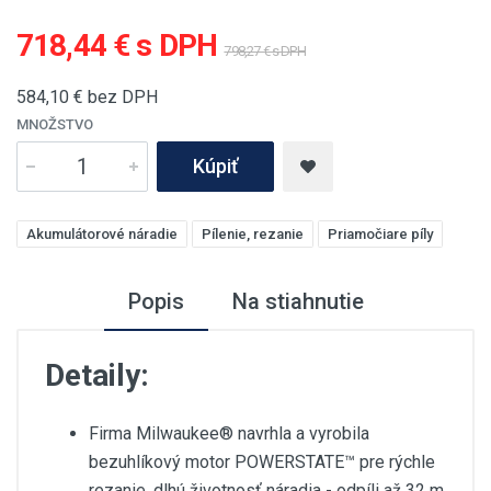
718,44 € s DPH
798,27 € s DPH
584,10
€ bez DPH
MNOŽSTVO
Kúpiť
Akumulátorové náradie
Pílenie, rezanie
Priamočiare píly
Popis
Na stiahnutie
Detaily:
Firma Milwaukee® navrhla a vyrobila
bezuhlíkový motor POWERSTATE™ pre rýchle
rezanie, dlhú životnosť náradia - odpíli až 32 m