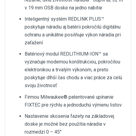
v 19 mm OSB doske na jedno nabitie
Inteligentný systém REDLINK PLUS™
poskytuje náradiu aj batérii pokročilú digitálnu
ochranu a unikátne posilňuje výkon náradia pri
zaťažení
Batériový modul REDLITHIUM-ION™ sa
vyznačuje modernou konštrukciou, pokročilou
elektronikou a trvalým výkonom, a preto
poskytuje dlhší čas chodu a viac práce za celú
svoju životnosť
Firmou Milwaukee® patentované upínanie
FIXTEC pre rýchlu a jednoduchú výmenu listov
Nastavenie skosenia fazety na základovej
doske je možné bez použitia náradia v
rozmedzí 0 – 45°