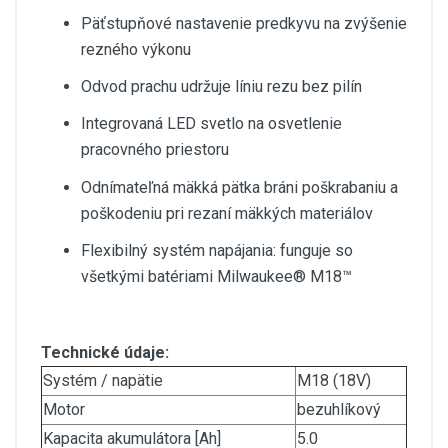
Päťstupňové nastavenie predkyvu na zvýšenie
rezného výkonu
Odvod prachu udržuje líniu rezu bez pilín
Integrovaná LED svetlo na osvetlenie
pracovného priestoru
Odnímateľná mäkká pätka bráni poškrabaniu a
poškodeniu pri rezaní mäkkých materiálov
Flexibilný systém napájania: funguje so
všetkými batériami Milwaukee® M18™
Technické údaje:
Systém / napätie
M18 (18V)
Motor
bezuhlíkový
Kapacita akumulátora [Ah]
5.0