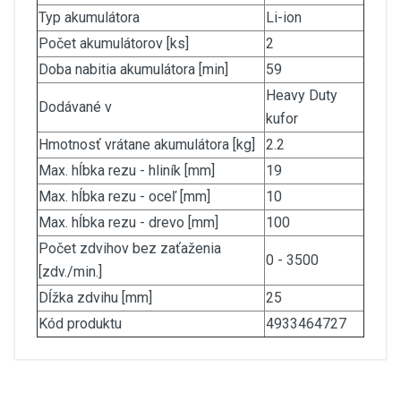
Typ akumulátora
Li-ion
Počet akumulátorov [ks]
2
Doba nabitia akumulátora [min]
59
Heavy Duty
Dodávané v
kufor
Hmotnosť vrátane akumulátora [kg]
2.2
Max. hĺbka rezu - hliník [mm]
19
Max. hĺbka rezu - oceľ [mm]
10
Max. hĺbka rezu - drevo [mm]
100
Počet zdvihov bez zaťaženia
0 - 3500
[zdv./min.]
Dĺžka zdvihu [mm]
25
Kód produktu
4933464727