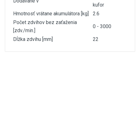
Dodávané v
kufor
Hmotnosť vrátane akumulátora [kg]
2.6
Počet zdvihov bez zaťaženia
0 - 3000
[zdv./min.]
Dĺžka zdvihu [mm]
22