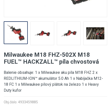
Milwaukee M18 FHZ-502X M18
FUEL™ HACKZALL™ píla chvostová
Balenie obsahuje: 1 x Milwaukee aku píla M18 FHZ 2 x
REDLITHIUM-ION™ akumulátor 5.0 Ah 1 x Nabíjačka M12-
18 FC 1 x Milwaukee pílový plátok na železo 1 x Heavy
Duty kufor
Obj.číslo: 4933459885