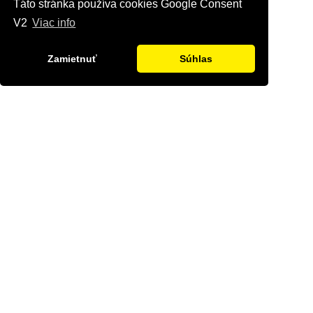
Táto stránka používa cookies Google Consent
V2
Viac info
Zamietnuť
Súhlas
Kontaktujte nás
Radi Vám odpovieme na všetky Vaše otázky.
Štvrť Kasárne 4367/66, Brezno
hyriak@hyriak.sk
0904 533 389, 0911 533 390
Pon-Pia 07:30 - 17:00