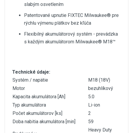
slabým osvetlením
Patentované upnutie FIXTEC Milwaukee® pre
rýchlu výmenu plátkov bez kľúča
Flexibilný akumulátorový systém - prevádzka
s každým akumulátorom Milwaukee® M18™
Technické údaje:
Systém / napätie
M18 (18V)
Motor
bezuhlíkový
Kapacita akumulátora [Ah]
5.0
Typ akumulátora
Li-ion
Počet akumulátorov [ks]
2
Doba nabitia akumulátora [min]
59
Heavy Duty