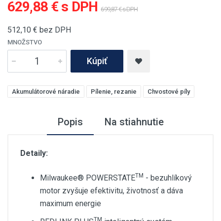
629,88 € s DPH
699,87 € s DPH
512,10
€ bez DPH
MNOŽSTVO
Kúpiť
Akumulátorové náradie
Pílenie, rezanie
Chvostové píly
Popis
Na stiahnutie
Detaily:
TM
Milwaukee® POWERSTATE
- bezuhlíkový
motor zvyšuje efektivitu, životnosť a dáva
maximum energie
TM