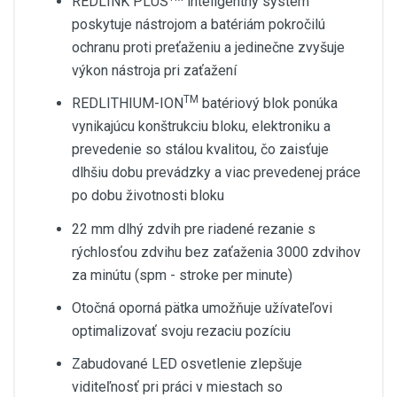
REDLINK PLUS
inteligentný systém
poskytuje nástrojom a batériám pokročilú
ochranu proti preťaženiu a jedinečne zvyšuje
výkon nástroja pri zaťažení
TM
REDLITHIUM-ION
batériový blok ponúka
vynikajúcu konštrukciu bloku, elektroniku a
prevedenie so stálou kvalitou, čo zaisťuje
dlhšiu dobu prevádzky a viac prevedenej práce
po dobu životnosti bloku
22 mm dlhý zdvih pre riadené rezanie s
rýchlosťou zdvihu bez zaťaženia 3000 zdvihov
za minútu (spm - stroke per minute)
Otočná oporná pätka umožňuje užívateľovi
optimalizovať svoju rezaciu pozíciu
Zabudované LED osvetlenie zlepšuje
viditeľnosť pri práci v miestach so