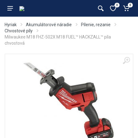
0
0
Hyriak
Akumulátorové náradie
Pílenie, rezanie
Chvostové píly
Milwaukee M18 FHZ-502X M18 FUEL™ HACKZALL™ píla
chvostová