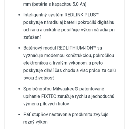
mm (batéria s kapacitou 5,0 Ah)
Inteligentný systém REDLINK PLUS™
poskytuje náradiu aj batérii pokročilú digitálnu
ochranu a unikátne posilňuje výkon náradia pri
zaťažení
Batériový modul REDLITHIUM‑ION™ sa
vyznačuje modernou konštrukciou, pokročilou
elektronikou a trvalým výkonom, a preto
poskytuje dlhší čas chodu a viac práce za celú
svoju životnosť
Spoločnosťou Milwaukee® patentované
upínanie FIXTEC zaručuje rýchlu a jednoduchú
výmenu pílových listov
Päť stupňov nastavenia predkmitu zvyšuje
rezný výkon