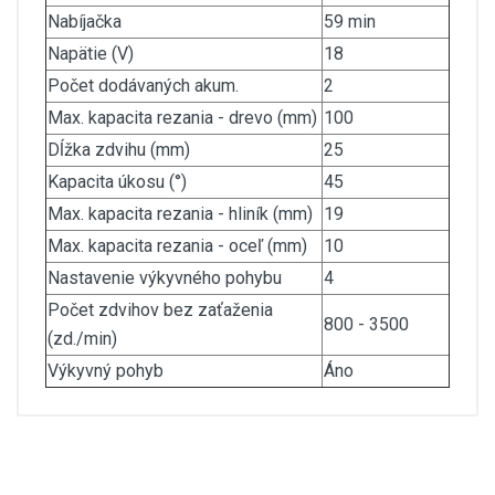
Nabíjačka
59 min
Napätie (V)
18
Počet dodávaných akum.
2
Max. kapacita rezania - drevo (mm)
100
Dĺžka zdvihu (mm)
25
Kapacita úkosu (°)
45
Max. kapacita rezania - hliník (mm)
19
Max. kapacita rezania - oceľ (mm)
10
Nastavenie výkyvného pohybu
4
Počet zdvihov bez zaťaženia
800 - 3500
(zd./min)
Výkyvný pohyb
Áno