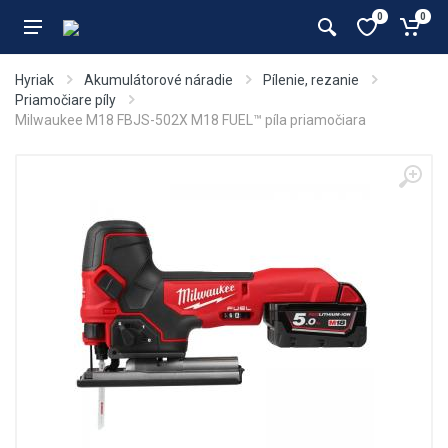
0
0
Hyriak
Akumulátorové náradie
Pílenie, rezanie
Priamočiare píly
Milwaukee M18 FBJS-502X M18 FUEL™ píla priamočiara