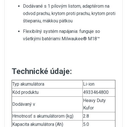
Dodávané s 1 pílovým listom, adaptérom na
odvod prachu, krytom proti prachu, krytom proti
štiepaniu, mäkkou pätkou
Flexibilný systém napájania: funguje so
všetkými batériami Milwaukee® M18™
Technické údaje:
Typ akumulátora
Li-ion
Kód produktu
4933464800
Heavy Duty
Dodávaný v
Kufor
Hmotnosť s akumulátorom (kg)
2.8
Kapacita akumulátora (Ah)
5.0