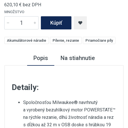
620,10
€ bez DPH
MNOŽSTVO
Kúpiť
Akumulátorové náradie
Pílenie, rezanie
Priamočiare píly
Popis
Na stiahnutie
Detaily:
Spoločnosťou Milwaukee® navrhnutý
a vyrobený bezuhlíkový motor POWERSTATE™
na rýchle rezanie, dlhú životnosť náradia a rez
s dĺžkou až 32 m v OSB doske s hrúbkou 19