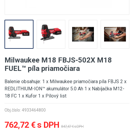
Milwaukee M18 FBJS-502X M18
FUEL™ píla priamočiara
Balenie obsahuje: 1 x Milwaukee priamočiara píla FBJS 2 x
REDLITHIUM-ION™ akumulátor 5.0 Ah 1 x Nabíjačka M12-
18 FC 1 x Kufor 1 x Pílový list
Obj.číslo: 4933464800
762,72 € s DPH
847,47 € s DPH