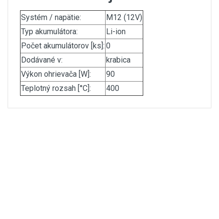
Systém / napätie:
M12 (12V)
Typ akumulátora:
Li-ion
Počet akumulátorov [ks]:
0
Dodávané v:
krabica
Výkon ohrievača [W]:
90
Teplotný rozsah [°C]:
400