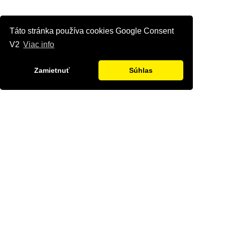
Táto stránka používa cookies Google Consent
V2
Viac info
Zamietnuť
Súhlas
Kontaktujte nás
Radi Vám odpovieme na všetky Vaše otázky.
Štvrť Kasárne 4367/66, Brezno
hyriak@hyriak.sk
0904 533 389, 0911 533 390
Pon-Pia 07:30 - 17:00