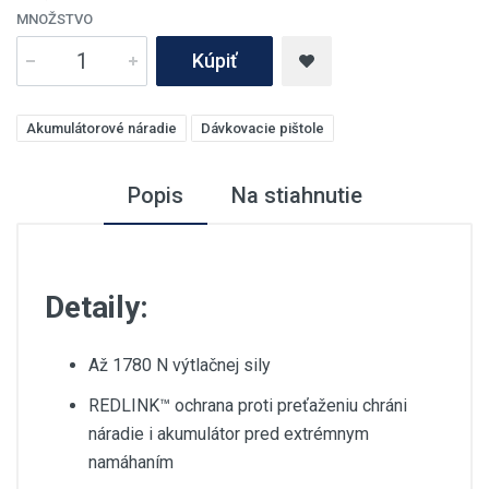
MNOŽSTVO
Kúpiť
Akumulátorové náradie
Dávkovacie pištole
Popis
Na stiahnutie
Detaily:
Až 1780 N výtlačnej sily
REDLINK™ ochrana proti preťaženiu chráni
náradie i akumulátor pred extrémnym
namáhaním