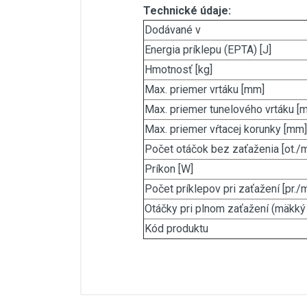
Technické údaje:
Dodávané v
Energia príklepu (EPTA) [J]
Hmotnosť [kg]
Max. priemer vrtáku [mm]
Max. priemer tunelového vrtáku [
Max. priemer vŕtacej korunky [mm]
Počet otáčok bez zaťaženia [ot./m
Príkon [W]
Počet príklepov pri zaťažení [pr./m
Otáčky pri plnom zaťažení (mäkký p
Kód produktu