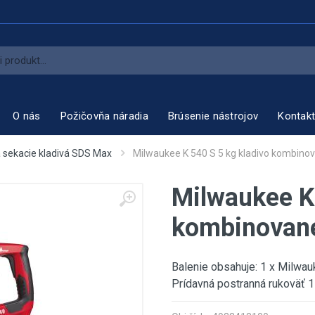
O nás
Požičovňa náradia
Brúsenie nástrojov
Kontak
a sekacie kladivá SDS Max
Milwaukee K 540 S 5 kg kladivo kombino
Milwaukee K 
kombinovan
Balenie obsahuje: 1 x Milwa
Prídavná postranná rukoväť 1