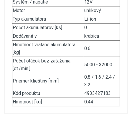
Systém / napätie
12V
Motor
uhlíkový
Typ akumulátora
Li-ion
Počet akumulátorov [ks]
0
Dodávané v
krabica
Hmotnosť vrátane akumulátora
0.6
[kg]
Počet otáčok bez zaťaženia
5000 - 32000
[ot./min.]
0.8 / 1.6 / 2.4 /
Priemer klieštiny [mm]
3.2
Kód produktu
4933427183
Hmotnosť [kg]
0.44