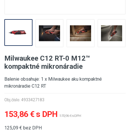
Milwaukee C12 RT-0 M12™
kompaktné mikronáradie
Balenie obsahuje: 1 x Milwaukee aku kompaktné
mikronáradie C12 RT
Obj.číslo: 4933427183
153,86 € s DPH
170,96 € s DPH
125,09
€ bez DPH