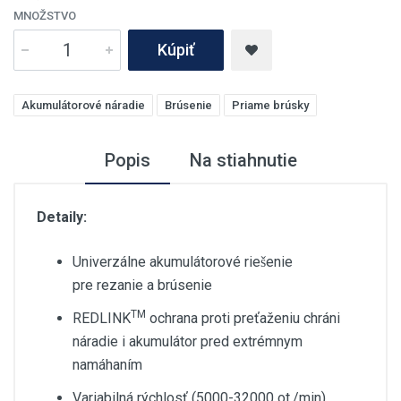
MNOŽSTVO
Kúpiť
Akumulátorové náradie
Brúsenie
Priame brúsky
Popis
Na stiahnutie
Detaily:
Univerzálne akumulátorové riešenie
pre rezanie a brúsenie
TM
REDLINK
ochrana proti preťaženiu chráni
náradie i akumulátor pred extrémnym
namáhaním
Variabilná rýchlosť (5000-32000 ot./min)