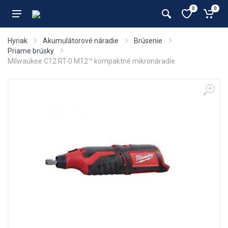
0
0
Hyriak
Akumulátorové náradie
Brúsenie
Priame brúsky
Milwaukee C12 RT-0 M12™ kompaktné mikronáradie