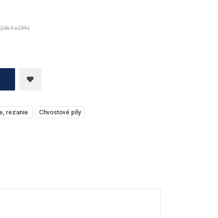
0,96 € s DPH
e, rezanie
Chvostové píly