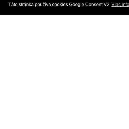
Táto stránka používa cookies Google Consent V2
Viac inf
Kontaktujte nás
Radi Vám odpovieme na všetky Vaše otázky.
Štvrť Kasárne 4367/66, Brezno
hyriak@hyriak.sk
0904 533 389, 0911 533 390
Pon-Pia 07:30 - 17:00
Powered by
ec2pro.eu