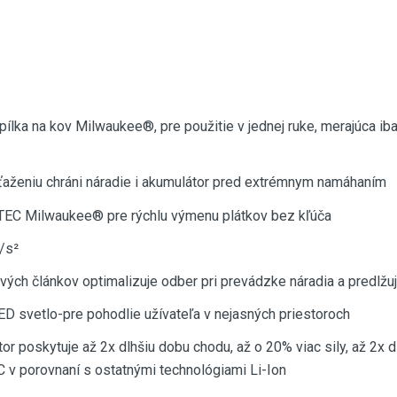
lka na kov Milwaukee®, pre použitie v jednej ruke, merajúca iba
ťaženiu chráni náradie i akumulátor pred extrémnym namáhaním
TEC Milwaukee® pre rýchlu výmenu plátkov bez kľúča
m/s²
livých článkov optimalizuje odber pri prevádzke náradia a predlžu
ED svetlo-pre pohodlie užívateľa v nejasných priestoroch
poskytuje až 2x dlhšiu dobu chodu, až o 20% viac sily, až 2x dl
°C v porovnaní s ostatnými technológiami Li-Ion