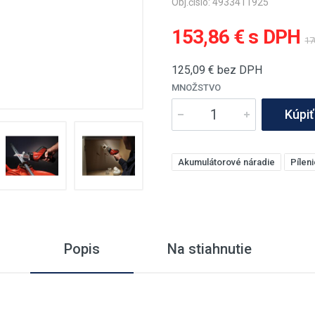
Obj.číslo: 4933411925
153,86 € s DPH
17
125,09
€ bez DPH
MNOŽSTVO
Kúpiť
Akumulátorové náradie
Píleni
Popis
Na stiahnutie