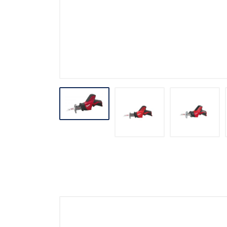
Stavebné miešačky
Stavebné navijáky
Rezačky špár
Pre obkladačov
Odvlhčovače
Ventilácia
Záhradné náradie