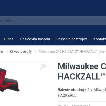
O nás
Požičovňa náradia
Brúsenie nástrojov
Kontak
nie
Chvostové píly
Milwaukee C12 HZ-0 M12™ HACKZALL™ píla 
Milwaukee 
HACKZALL™ p
Balenie obsahuje: 1 x Milwau
HACKZALL