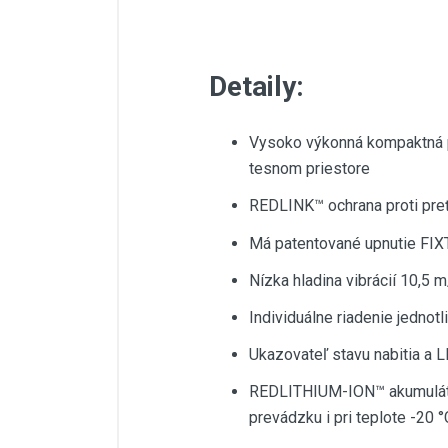
Detaily:
Vysoko výkonná kompaktná pí
tesnom priestore
REDLINK™ ochrana proti pre
Má patentované upnutie FIX
Nízka hladina vibrácií 10,5 
Individuálne riadenie jednot
Ukazovateľ stavu nabitia a L
REDLITHIUM-ION™ akumulátor 
prevádzku i pri teplote -20 