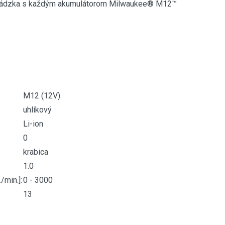
revádzka s každým akumulátorom Milwaukee® M12™
M12 (12V)
uhlíkový
Li-ion
0
krabica
1.0
/min.]:
0 - 3000
13