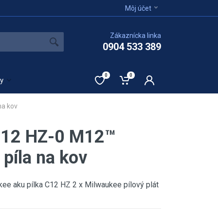
Môj účet
Zákaznícka linka
0904 533 389
0
0
ty
na kov
C12 HZ-0 M12™
íla na kov
kee aku pílka C12 HZ 2 x Milwaukee pílový plát