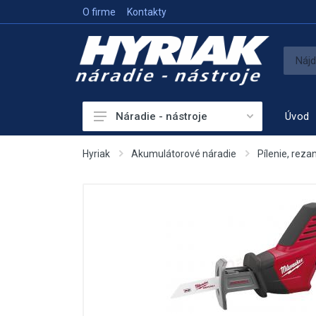
O firme
Kontakty
Úvod
Náradie - nástroje
Akumulátorové náradie
Hyriak
Akumulátorové náradie
Pílenie, reza
Sieťové náradie
Príslušenstvo
Vykurovanie
Meracie prístroje
Elektrocentrály
Hutniaca a vibračná technika