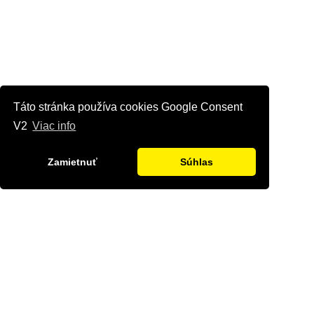
Táto stránka používa cookies Google Consent
V2
Viac info
Zamietnuť
Súhlas
Kontaktujte nás
Radi Vám odpovieme na všetky Vaše otázky.