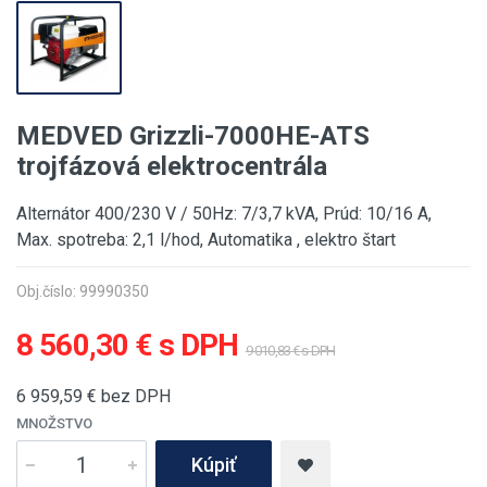
MEDVED Grizzli-7000HE-ATS
trojfázová elektrocentrála
Alternátor 400/230 V / 50Hz: 7/3,7 kVA, Prúd: 10/16 A,
Max. spotreba: 2,1 l/hod, Automatika , elektro štart
Obj.číslo: 99990350
8 560,30 € s DPH
9 010,83 € s DPH
6 959,59
€ bez DPH
MNOŽSTVO
Kúpiť