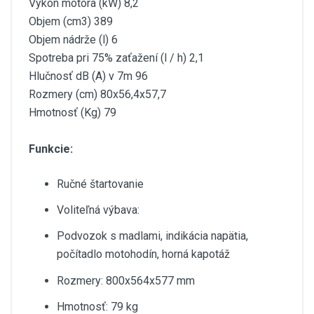
Výkon motora (kW) 8,2
Objem (cm3) 389
Objem nádrže (l) 6
Spotreba pri 75% zaťažení (l / h) 2,1
Hlučnosť dB (A) v 7m 96
Rozmery (cm) 80x56,4x57,7
Hmotnosť (Kg) 79
Funkcie:
Ručné štartovanie
Voliteľná výbava:
Podvozok s madlami, indikácia napätia,
počítadlo motohodín, horná kapotáž
Rozmery: 800x564x577 mm
Hmotnosť: 79 kg