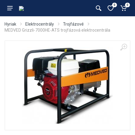
0
0
Hyriak
Elektrocentrály
Trojfázové
MEDVED Grizzli-7000HE-ATS trojfázová elektrocentrála