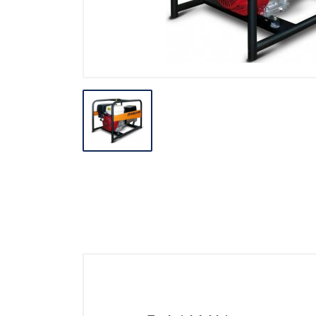
Stavebné miešačky
Stavebné navijáky
Rezačky špár
Pre obkladačov
Odvlhčovače
Ventilácia
Záhradné náradie