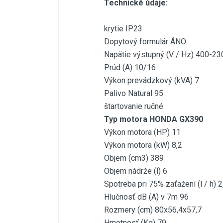
Technické údaje:
krytie IP23
Dopytový formulár ÁNO
Napätie výstupný (V / Hz) 400-23
Prúd (A) 10/16
Výkon prevádzkový (kVA) 7
Palivo Natural 95
štartovanie ručné
Typ motora HONDA GX390
Výkon motora (HP) 11
Výkon motora (kW) 8,2
Objem (cm3) 389
Objem nádrže (l) 6
Spotreba pri 75% zaťažení (l / h) 2
Hlučnosť dB (A) v 7m 96
Rozmery (cm) 80x56,4x57,7
Hmotnosť (Kg) 79