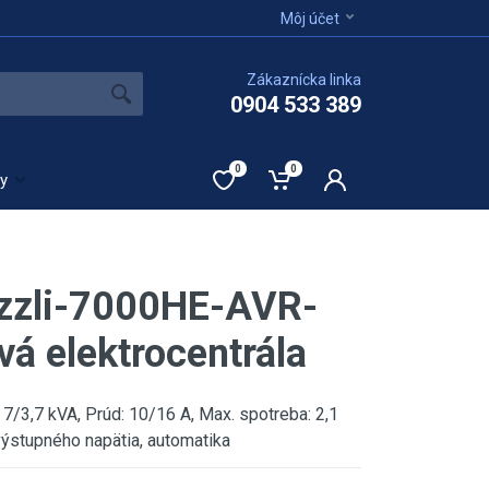
Môj účet
Zákaznícka linka
0904 533 389
0
0
ty
zzli-7000HE-AVR-
vá elektrocentrála
 7/3,7 kVA, Prúd: 10/16 A, Max. spotreba: 2,1
výstupného napätia, automatika