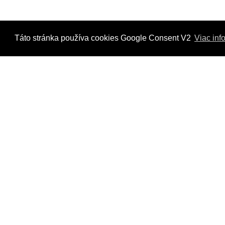
Táto stránka používa cookies Google Consent V2
Viac inf
Kontaktujte nás
Radi Vám odpovieme na všetky Vaše otázky.
Štvrť Kasárne 4367/66, Brezno
hyriak@hyriak.sk
0904 533 389, 0911 533 390
Pon-Pia 07:30 - 17:00