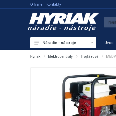
O firme
Kontakty
Úvod
Náradie - nástroje
Akumulátorové náradie
Hyriak
Elektrocentrály
Trojfázové
MEDVE
Sieťové náradie
Príslušenstvo
Vykurovanie
Meracie prístroje
Elektrocentrály
Hutniaca a vibračná technika