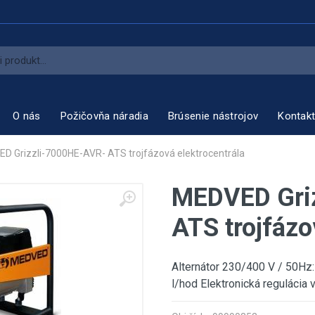
O nás
Požičovňa náradia
Brúsenie nástrojov
Kontak
D Grizzli-7000HE-AVR- ATS trojfázová elektrocentrála
MEDVED Gri
ATS trojfázo
Alternátor 230/400 V / 50Hz:
l/hod Elektronická regulácia 