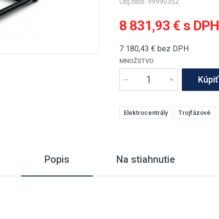
Obj.číslo: 99990352
8 831,93 € s DP
7 180,43
€ bez DPH
MNOŽSTVO
Kúpiť
Elektrocentrály
Trojfázové
Popis
Na stiahnutie