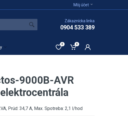
Môj účet
Zákaznícka linka
0904 533 389
0
0
ty
tos-9000B-AVR
elektrocentrála
kVA, Prúd: 34,7 A, Max. Spotreba: 2,1 l/hod