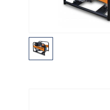
Stavebné miešačky
Stavebné navijáky
Rezačky špár
Pre obkladačov
Odvlhčovače
Ventilácia
Záhradné náradie