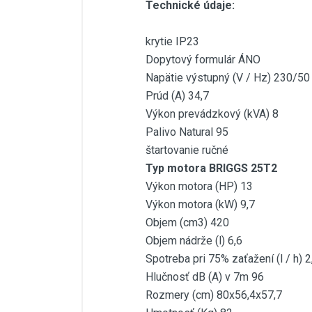
Technické údaje:
krytie IP23
Dopytový formulár ÁNO
Napätie výstupný (V / Hz) 230/50
Prúd (A) 34,7
Výkon prevádzkový (kVA) 8
Palivo Natural 95
štartovanie ručné
Typ motora BRIGGS 25T2
Výkon motora (HP) 13
Výkon motora (kW) 9,7
Objem (cm3) 420
Objem nádrže (l) 6,6
Spotreba pri 75% zaťažení (l / h) 2
Hlučnosť dB (A) v 7m 96
Rozmery (cm) 80x56,4x57,7