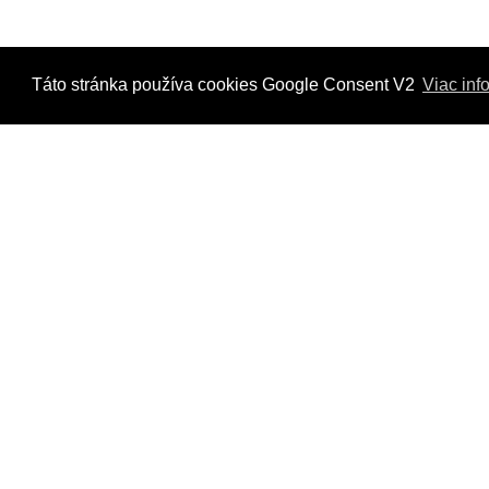
Táto stránka používa cookies Google Consent V2
Viac inf
Kontaktujte nás
Radi Vám odpovieme na všetky Vaše otázky.
Štvrť Kasárne 4367/66, Brezno
hyriak@hyriak.sk
0904 533 389, 0911 533 390
Pon-Pia 07:30 - 17:00