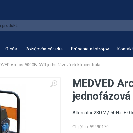
O nás
Požičovňa náradia
Brúsenie nástrojov
Kontak
VED Arctos-9000B-AVR jednofázová elektrocentrála
MEDVED Arc
jednofázová 
Alternátor 230 V / 50Hz: 8.0 
Obj.číslo: 99990170