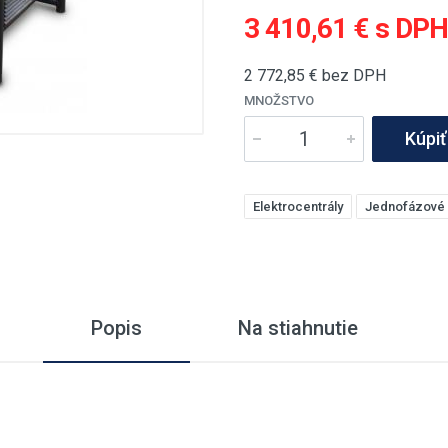
3 410,61 € s DP
2 772,85
€ bez DPH
MNOŽSTVO
Kúpiť
Elektrocentrály
Jednofázové
Popis
Na stiahnutie