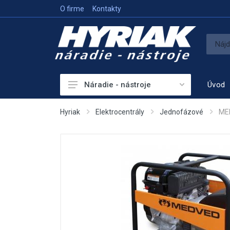
O firme
Kontakty
Úvod
Náradie - nástroje
Akumulátorové náradie
Hyriak
Elektrocentrály
Jednofázové
MED
Sieťové náradie
Príslušenstvo
Vykurovanie
Meracie prístroje
Elektrocentrály
Hutniaca a vibračná technika