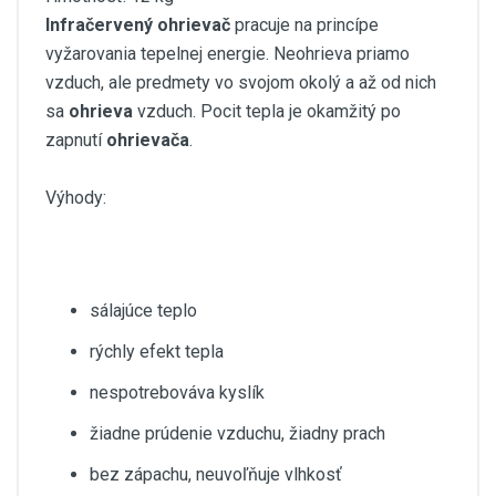
Infračervený ohrievač
pracuje na princípe
vyžarovania tepelnej energie. Neohrieva priamo
vzduch, ale predmety vo svojom okolý a až od nich
sa
ohrieva
vzduch. Pocit tepla je okamžitý po
zapnutí
ohrievača
.
Výhody:
sálajúce teplo
rýchly efekt tepla
nespotrebováva kyslík
žiadne prúdenie vzduchu, žiadny prach
bez zápachu, neuvoľňuje vlhkosť