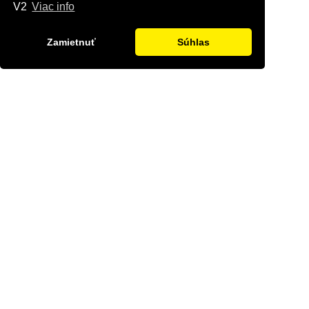
V2
Viac info
Zamietnuť
Súhlas
Kontaktujte nás
Radi Vám odpovieme na všetky Vaše otázky.
Štvrť Kasárne 4367/66, Brezno
hyriak@hyriak.sk
0904 533 389, 0911 533 390
Pon-Pia 07:30 - 17:00
Informácie
Môj účet