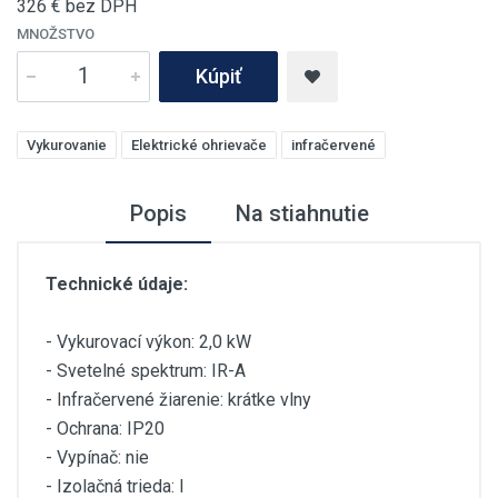
326
€ bez DPH
MNOŽSTVO
Kúpiť
Vykurovanie
Elektrické ohrievače
infračervené
Popis
Na stiahnutie
Technické údaje:
- Vykurovací výkon: 2,0 kW
- Svetelné spektrum: IR-A
- Infračervené žiarenie: krátke vlny
- Ochrana: IP20
- Vypínač: nie
- Izolačná trieda: I