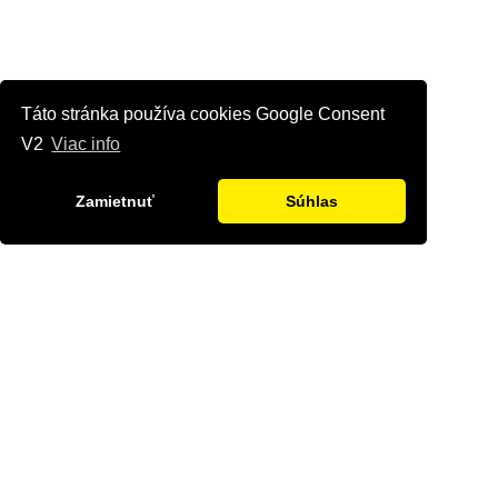
Táto stránka používa cookies Google Consent
V2
Viac info
Zamietnuť
Súhlas
Kontaktujte nás
Radi Vám odpovieme na všetky Vaše otázky.
Štvrť Kasárne 4367/66, Brezno
hyriak@hyriak.sk