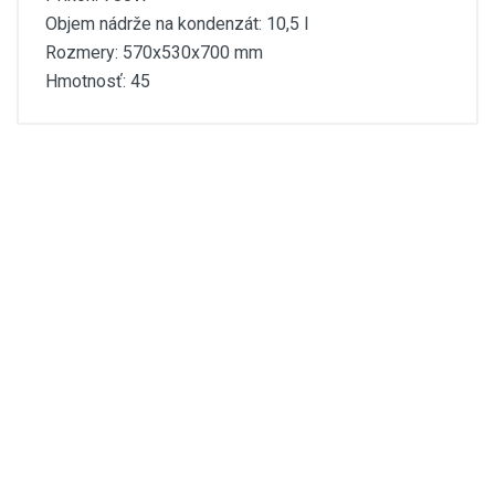
Objem nádrže na kondenzát: 10,5 l
Rozmery: 570x530x700 mm
Hmotnosť: 45
dhp65-technicky-list .pdf
navod-k-obsluze-dhp4 5-
65.pdf