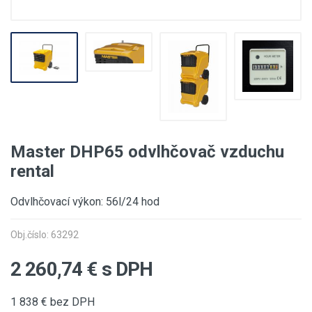
Master DHP65 odvlhčovač vzduchu
rental
Odvlhčovací výkon: 56l/24 hod
Obj.číslo: 63292
2 260,74
€ s DPH
1 838
€ bez DPH