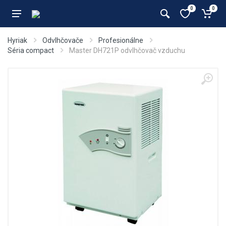
0
0
Hyriak
Odvlhčovače
Profesionálne
Séria compact
Master DH721P odvlhčovač vzduchu