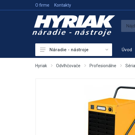
O firme
Kontakty
Úvod
Náradie - nástroje
Akumulátorové náradie
Hyriak
Odvlhčovače
Profesionálne
Séria
Sieťové náradie
Príslušenstvo
Vykurovanie
Meracie prístroje
Elektrocentrály
Hutniaca a vibračná technika