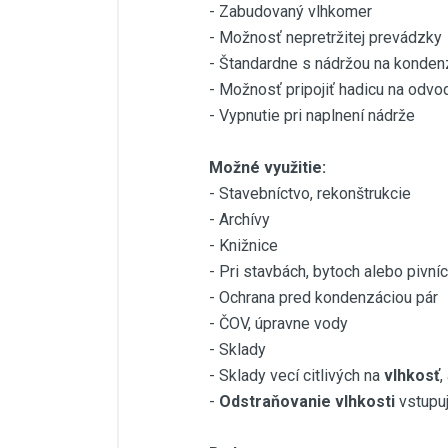
- Zabudovaný vlhkomer
- Možnosť nepretržitej prevádzky
- Štandardne s nádržou na konden
- Možnosť pripojiť hadicu na odv
- Vypnutie pri naplnení nádrže
Možné využitie:
- Stavebníctvo, rekonštrukcie
- Archívy
- Knižnice
- Pri stavbách, bytoch alebo pivn
- Ochrana pred kondenzáciou pár
- ČOV, úpravne vody
- Sklady
- Sklady vecí citlivých na
vlhkosť
,
-
Odstraňovanie vlhkosti
vstupuj