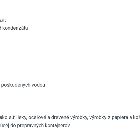
zát
od kondenzátu
íc poškodených vodou
 ako sú: lieky, oceľové a drevené výrobky, výrobky z papiera a ko
úcej do prepravných kontajnerov