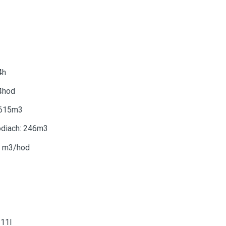
4h
24hod
 615m3
odiach: 246m3
0 m3/hod
 11l