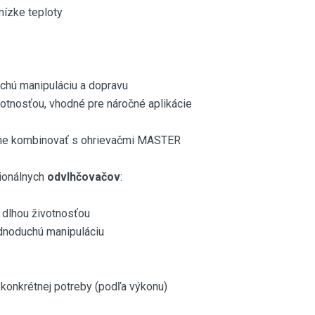
nízke teploty
chú manipuláciu a dopravu
votnosťou, vhodné pre náročné aplikácie
eme kombinovať s ohrievačmi MASTER
sionálnych
odvlhčovačov
:
 dlhou životnosťou
ednoduchú manipuláciu
konkrétnej potreby (podľa výkonu)