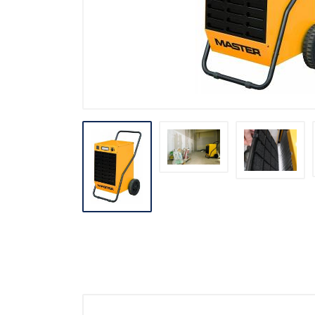
Stavebné miešačky
Stavebné navijáky
Rezačky špár
Pre obkladačov
Odvlhčovače
Ventilácia
Záhradné náradie