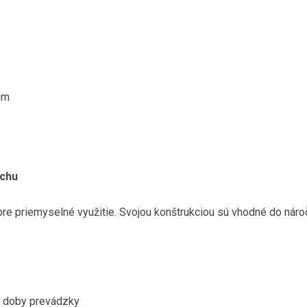
mm
uchu
re priemyselné využitie. Svojou konštrukciou sú vhodné do náro
e doby prevádzky