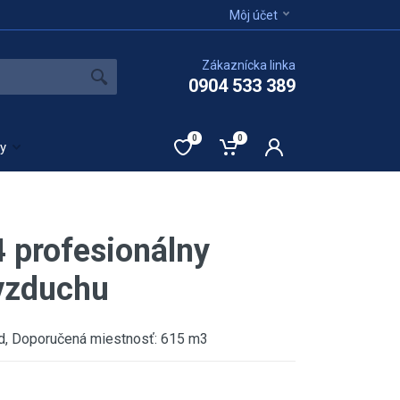
Môj účet
Zákaznícka linka
0904 533 389
0
0
ty
 profesionálny
vzduchu
d, Doporučená miestnosť: 615 m3