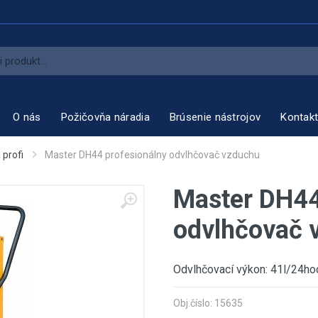
O nás
Požičovňa náradia
Brúsenie nástrojov
Kontak
 profi
Master DH44 profesionálny odvlhčovač vzduchu
Master DH44
odvlhčovač 
Odvlhčovací výkon: 41l/24ho
Obj.číslo: 15635