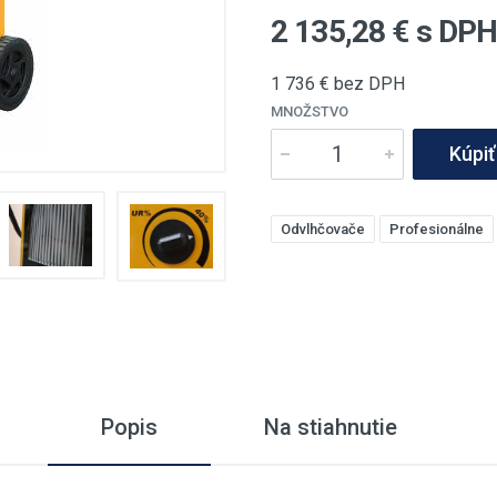
2 135,28
€ s DP
1 736
€ bez DPH
MNOŽSTVO
Kúpiť
Odvlhčovače
Profesionálne
Popis
Na stiahnutie