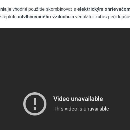
nia
je vhodné použitie skombinovať s
elektrickým ohrievačo
e teplotu
odvlhčovaného
vzduchu
a ventilátor zabezpečí lepši