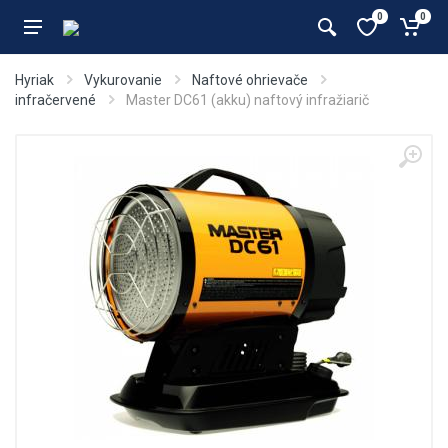
0
0
Hyriak
Vykurovanie
Naftové ohrievače
infračervené
Master DC61 (akku) naftový infražiarič