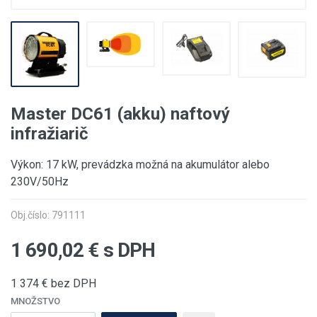
Master DC61 (akku) naftový
infražiarič
Výkon: 17 kW, prevádzka možná na akumulátor alebo
230V/50Hz
Obj.číslo: 791111
1 690,02
€ s DPH
1 374
€ bez DPH
MNOŽSTVO