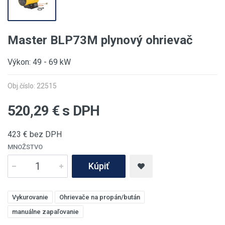
Master BLP73M plynový ohrievač
Výkon: 49 - 69 kW
Obj.číslo: 22515
520,29
€ s DPH
423
€ bez DPH
MNOŽSTVO
Kúpiť
Vykurovanie
Ohrievače na propán/bután
manuálne zapaľovanie