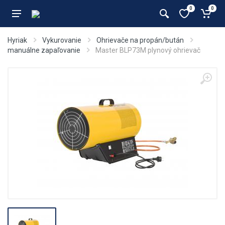
0
0
Hyriak
Vykurovanie
Ohrievače na propán/bután
manuálne zapaľovanie
Master BLP73M plynový ohrievač