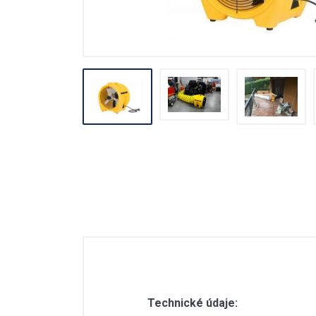
Stavebné miešačky
Stavebné navijáky
Rezačky špár
Pre obkladačov
Odvlhčovače
Ventilácia
Záhradné náradie
Technické údaje: