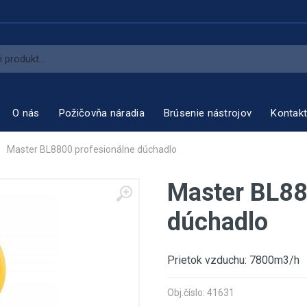
O nás
Požičovňa náradia
Brúsenie nástrojov
Kontak
Master BL8800 profesionálne dúchadlo
Master BL88
dúchadlo
Prietok vzduchu: 7800m3/h
Obj.číslo: 41631