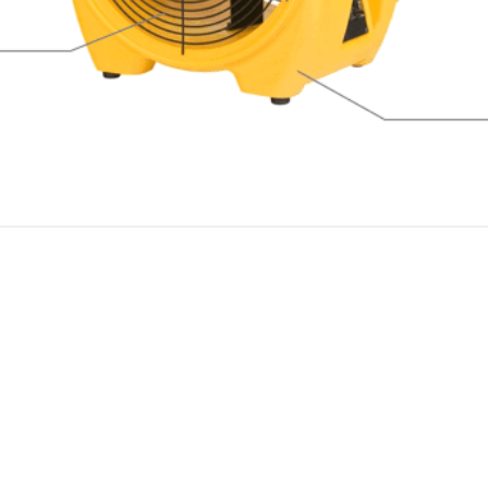
d-k-obsluze-vent ilator-
00-6800-8 800-cz-sk.pdf