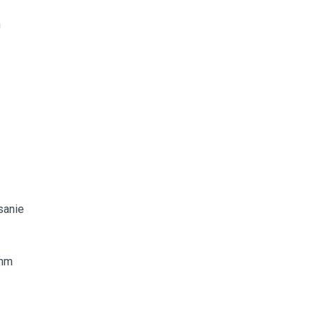
h
sanie
 mm