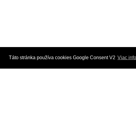
Táto stránka používa cookies Google Consent V2
Viac inf
Kontaktujte nás
Radi Vám odpovieme na všetky Vaše otázky.
Štvrť Kasárne 4367/66, Brezno
hyriak@hyriak.sk