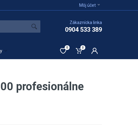
Môj účet
Zákaznícka linka
0904 533 389
0
0
ty
00 profesionálne