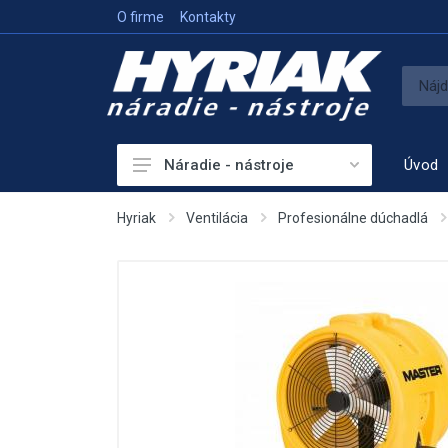
O firme
Kontakty
Úvod
Náradie - nástroje
Akumulátorové náradie
Hyriak
Ventilácia
Profesionálne dúchadlá
Sieťové náradie
Príslušenstvo
Vykurovanie
Meracie prístroje
Elektrocentrály
Hutniaca a vibračná technika