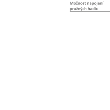
bl8800-technicky-lis t.pdf
navo
bl48