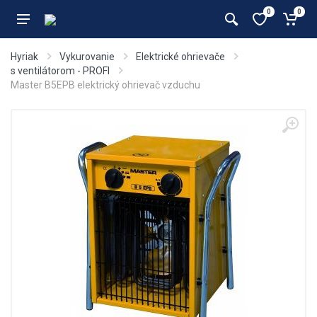
0
0
Hyriak
Vykurovanie
Elektrické ohrievače
s ventilátorom - PROFI
Master B5EPB elektrický ohrievač vzduchu