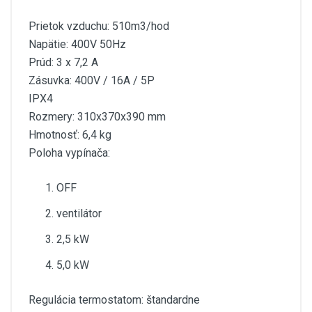
Prietok vzduchu: 510m3/hod
Napätie: 400V 50Hz
Prúd: 3 x 7,2 A
Zásuvka: 400V / 16A / 5P
IPX4
Rozmery: 310x370x390 mm
Hmotnosť: 6,4 kg
Poloha vypínača:
OFF
ventilátor
2,5 kW
5,0 kW
Regulácia termostatom: štandardne