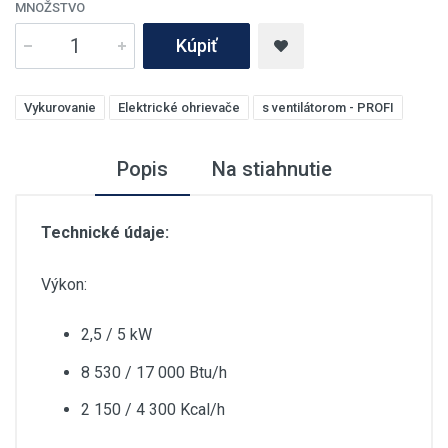
MNOŽSTVO
Kúpiť
Vykurovanie
Elektrické ohrievače
s ventilátorom - PROFI
Popis
Na stiahnutie
Technické údaje:
Výkon:
2,5 / 5 kW
8 530 / 17 000 Btu/h
2 150 / 4 300 Kcal/h