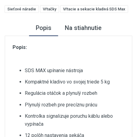
Sieťové náradie
Vŕtačky
Vŕtacie a sekacie kladivá SDS Max
Popis
Na stiahnutie
Popis:
SDS MAX upínanie nástroja
Kompaktné kladivo vo svojej triede 5 kg
Regulácia otáčok a plynulý rozbeh
Plynulý rozbeh pre precíznu prácu
Kontrolka signalizuje poruchu káblu alebo
vypínača
12 polôh nastavenia sekáča