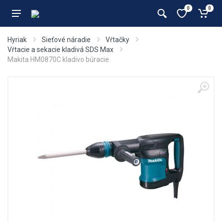
0
0
Hyriak
Sieťové náradie
Vŕtačky
Vŕtacie a sekacie kladivá SDS Max
Makita HM0870C kladivo búracie