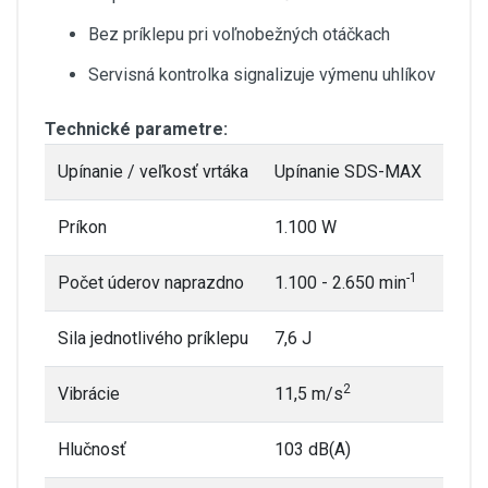
Bez príklepu pri voľnobežných otáčkach
Servisná kontrolka signalizuje výmenu uhlíkov
Technické parametre:
Upínanie / veľkosť vrtáka
Upínanie SDS-MAX
Príkon
1.100 W
-1
Počet úderov naprazdno
1.100 - 2.650 min
Sila jednotlivého príklepu
7,6 J
2
Vibrácie
11,5 m/s
Hlučnosť
103 dB(A)