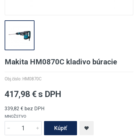
Makita HM0870C kladivo búracie
Obj.číslo: HM0870C
417,98
€ s DPH
339,82
€ bez DPH
MNOŽSTVO
Kúpiť