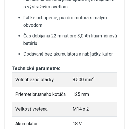
s výstražným svetlom
Ľahké uchopenie, púzdro motora s malým
obvodom
Čas dobíjania 22 minút pre 3,0 Ah lítium-iónovú
batériu
Dodávané bez akumulátora a nabíjačky, kufor
Technické parametre:
-1
Voľnobežné otáčky
8.500 min
Priemer brúsneho kotúča
125 mm
Veľkosť vretena
M14 x 2
Akumulátor
18 V