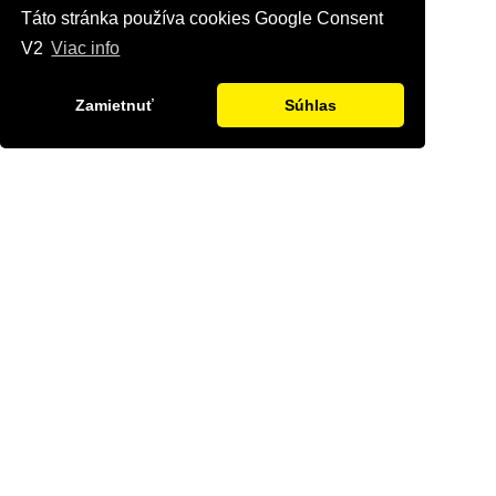
Táto stránka používa cookies Google Consent
V2
Viac info
Zamietnuť
Súhlas
Kontaktujte nás
Radi Vám odpovieme na všetky Vaše otázky.
Štvrť Kasárne 4367/66, Brezno
hyriak@hyriak.sk
0904 533 389, 0911 533 390
Pon-Pia 07:30 - 17:00