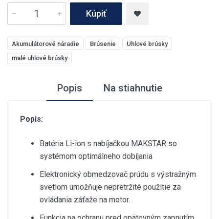
Kúpiť
Akumulátorové náradie
Brúsenie
Uhlové brúsky
malé uhlové brúsky
Popis
Na stiahnutie
Popis:
Batéria Li-ion s nabíjačkou MAKSTAR so
systémom optimálneho dobíjania
Elektronický obmedzovač prúdu s výstražným
svetlom umožňuje nepretržité použitie za
ovládania záťaže na motor.
Funkcia na ochranu pred opätovným zapnutím