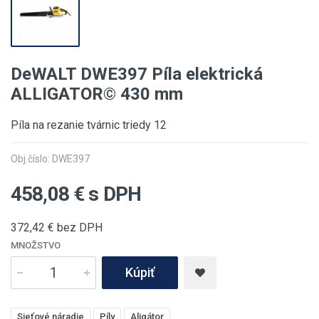
DeWALT DWE397 Píla elektrická
ALLIGATOR© 430 mm
Píla na rezanie tvárnic triedy 12
Obj.číslo: DWE397
458,08
€ s DPH
372,42
€ bez DPH
MNOŽSTVO
Kúpiť
Sieťové náradie
Píly
Aligátor