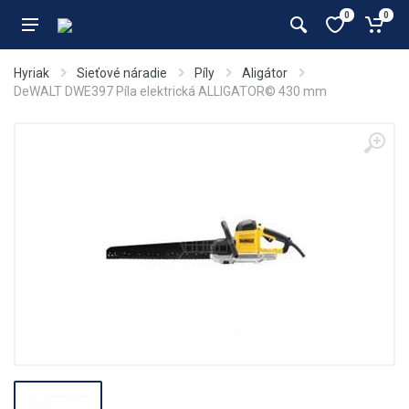
0
0
Hyriak
Sieťové náradie
Píly
Aligátor
DeWALT DWE397 Píla elektrická ALLIGATOR© 430 mm