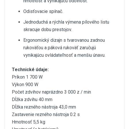
hmotnosť a vynikajúcu odolnosť.
Odisťovacie spínač.
Jednoduchá a rýchla výmena pílového listu
skracuje dobu prestojov.
Ergonomický dizajn s tvarovanou zadnou
rukoväťou a páková rukoväť zaručujú
vynikajúcu ovládateľnosť a menšiu únavu.
Technické údaje:
Príkon 1 700 W
Výkon 900 W
Počet zdvihov naprázdno 3 000 z / min
Dĺžka zdvihu 40 mm
Dĺžka rezného nástroja 43,0 mm
Zastavenie rezného nástroja 0.2 s
Hmotnosť 5,5 kg