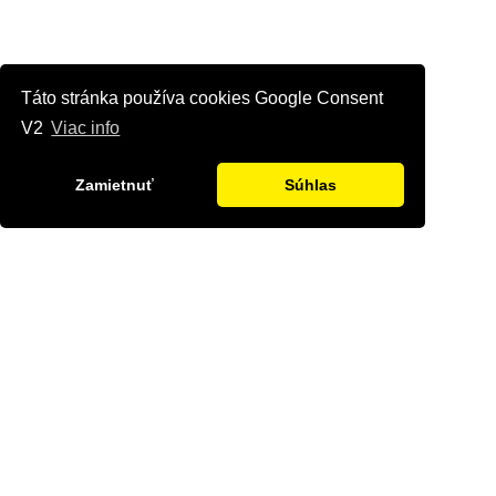
Táto stránka používa cookies Google Consent
V2
Viac info
Zamietnuť
Súhlas
Kontaktujte nás
Radi Vám odpovieme na všetky Vaše otázky.
Štvrť Kasárne 4367/66, Brezno
hyriak@hyriak.sk
0904 533 389, 0911 533 390