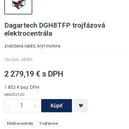
Dagartech DGH8TFP trojfázová
elektrocentrála
zväčšená nádrž, kryt motora
Obj.číslo: 48983
2 279,19
€ s DPH
1 853
€ bez DPH
MNOŽSTVO
Kúpiť
Elektrocentrály
Trojfázové