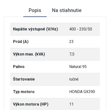
Popis
Na stiahnutie
Napätie výstupné (V/Hz)
400 - 230/50
Prúd (A)
23
Výkon max. (kVA)
7,5
Palivo
Natural 95
Štartovanie
ručné
Typ motoru
HONDA GX390
Výkon motora (HP)
11