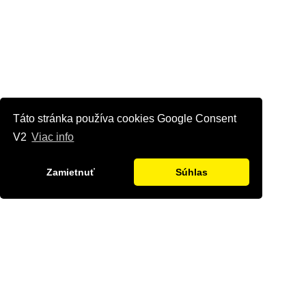
Táto stránka používa cookies Google Consent
V2
Viac info
Zamietnuť
Súhlas
Kontaktujte nás
Radi Vám odpovieme na všetky Vaše otázky.