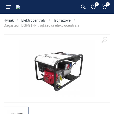
0
0
Hyriak
Elektrocentrály
Trojfázové
Dagartech DGH8TFP trojfázová elektrocentrála