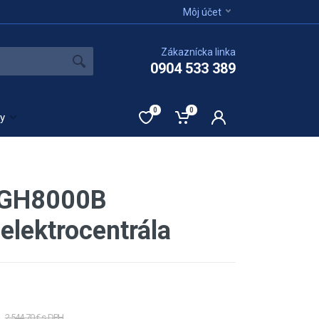
Môj účet
Zákaznícka linka
0904 533 389
0
0
ty
DGH8000B
elektrocentrála
H
2 544,70 € s DPH