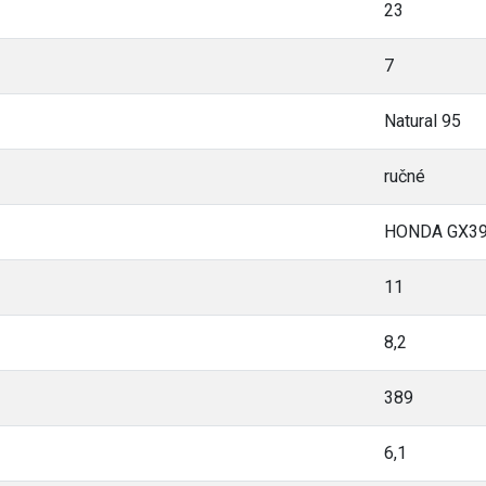
23
7
Natural 95
ručné
HONDA GX3
11
8,2
389
6,1