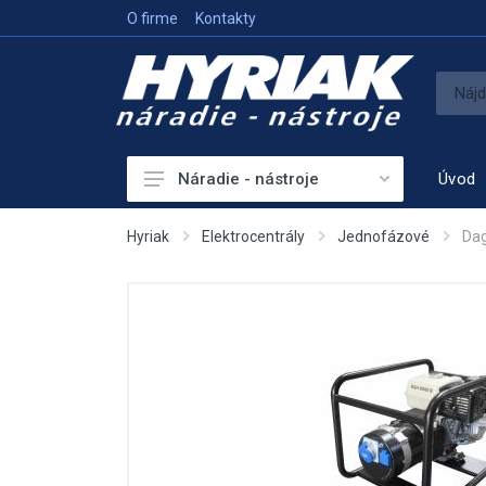
O firme
Kontakty
Úvod
Náradie - nástroje
Akumulátorové náradie
Hyriak
Elektrocentrály
Jednofázové
Dag
Sieťové náradie
Príslušenstvo
Vykurovanie
Meracie prístroje
Elektrocentrály
Hutniaca a vibračná technika