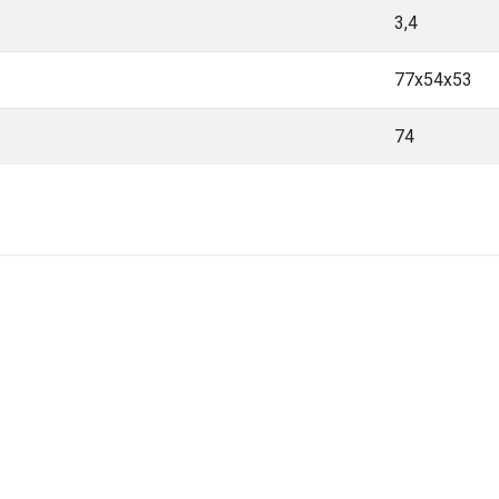
3,4
77x54x53
74
dagartech-navod.pdf
honda-gx270-390-navo d.pdf