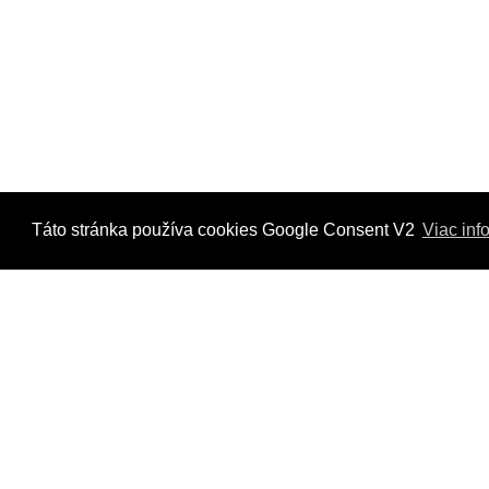
Táto stránka používa cookies Google Consent V2
Viac inf
Kontaktujte nás
Radi Vám odpovieme na všetky Vaše otázky.
Štvrť Kasárne 4367/66, Brezno
hyriak@hyriak.sk