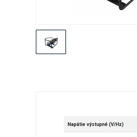
Stavebné miešačky
Stavebné navijáky
Rezačky špár
Pre obkladačov
Odvlhčovače
Ventilácia
Záhradné náradie
Napätie výstupné (V/Hz)