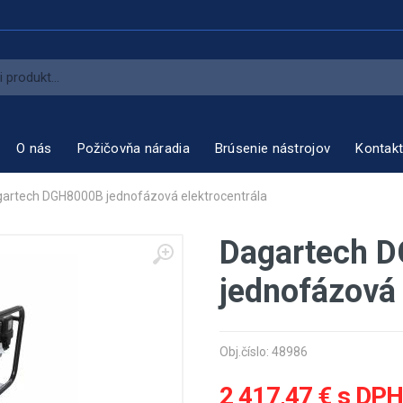
O nás
Požičovňa náradia
Brúsenie nástrojov
Kontak
artech DGH8000B jednofázová elektrocentrála
Dagartech 
jednofázová 
Obj.číslo: 48986
2 417,47 € s DP